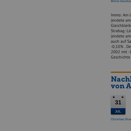
Börse Geschi
Immo: Am l
(endete am
Gleichbleib
Strabag: Lä
(endete am 
auch auf S
-0,10% . De
2002 mit -1
Geschichte
Nachl
von A
31
JUL
Christian Dras