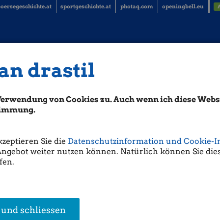
oersegeschichte.at
sportgeschichte.at
photaq.com
openingbell.eu
an drastil
Verwendung von Cookies zu. Auch wenn ich diese Websi
stimmung.
kzeptieren Sie die
Datenschutzinformation und Cookie-I
Angebot weiter nutzen können. Natürlich können Sie dies
fen.
 und schliessen
en Research
Ute Greutter
Thomas Schneidh