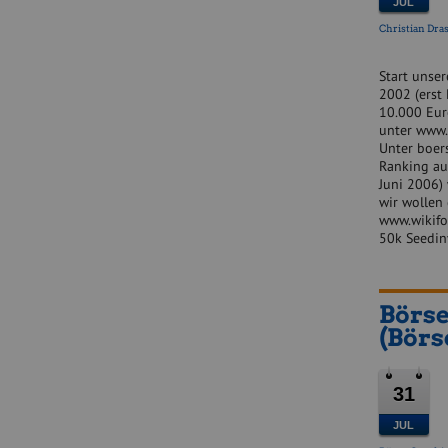
JUL
Christian Dras
Start unse
2002 (erst 
10.000 Eur
unter www.w
Unter boers
Ranking aus
Juni 2006)
wir wollen 
www.wikifol
50k Seedi
Börse
(Börs
31
JUL