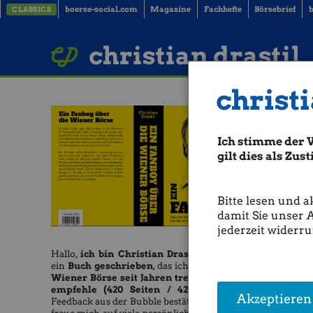
boerse-social.com
Magazine
Fachhefte
Börsebrief
b
CLASSICS
LinkedIn
Imprint
BUCH BESTELLEN
christian drastil
christi
Ich stimme der 
gilt dies als Zu
Bitte lesen und a
damit Sie unser 
jederzeit widerru
Hallo,
ich bin Christian Drastil
und habe
ein
Buch geschrieben
, das ich allen, die die
Wiener Börse seit Jahren treu verfolgen,
empfehle (420 Seiten / 42 Euro).
Das
Akzeptieren
Feedback aus der Bubble bestätigt mich. Ich
Raiffeis