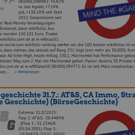
DE000LS9BHW2: +0.83%
vs. last #gabb, +7.14%
til
ytd, +130.10% seit Start
2013. Gesamtstand seit
rer Real-Money-Veranlagungen
Brokerjet, dann wikifolio). Aus
o wurden 150.101 Euro. Trades
ikifolio.com de at w wfdrastil1 .
e-social.com wikifolio ranking werfen wir die 100 besten wikifolios im wi
, dazu meines, das aktuell auf Rang 331 liegt (von mehr als 30.000). Kur
 war All-time-High, heute mittag 230,1. Marinomed hat Performance gekos
diesen Weg zum 2. Mal mit Marinomed gehen. Passiv: Austria 30 Private I
io.com de at w wf00atat30 DE000LS9VT72. Es ist seit März investierbar, 
nves...
» Weiterlesen
geschichte 31.7.: AT&S, CA Immo, Str
e Geschichte) (BörseGeschichte)
Extrema: 31.07.2025:
Flop 2: AT&S: -20.4484%
- [Flop 1: -31.2346%
(05.04.2001), Flop 3:
-19.8687% (10.01.2007)]