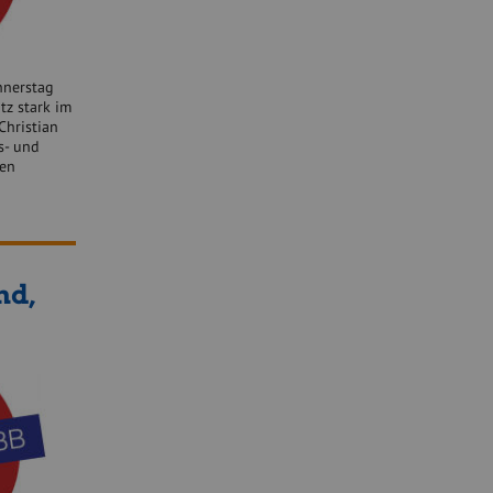
nnerstag
tz stark im
Christian
s- und
hen
nd,