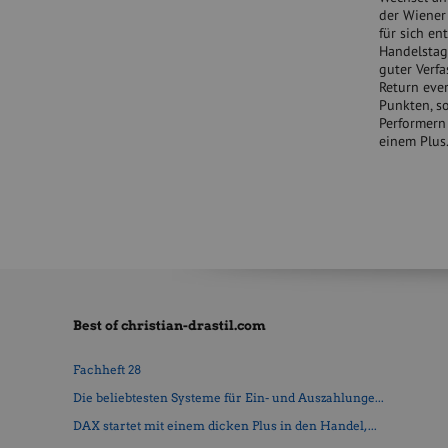
der Wiener
für sich en
Handelstag 
guter Verf
Return ever
Punkten, s
Performern 
einem Plus
Best of christian-drastil.com
Fachheft 28
Die beliebtesten Systeme für Ein- und Auszahlunge...
DAX startet mit einem dicken Plus in den Handel, ...