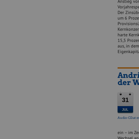
Anstieg vo
Vorjahrespe
Der Zinsüb
um 6 Prozen
Provisions
Kernkonzer
harte Kern
15,5 Proze
aus, in de
Eigenkapita
Andri
der W
31
JUL
Audio-CD.at m
ein – im Ze
Wechsel an