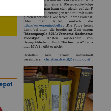
des Buchs, die schon im Podcast waren, wird
es möglich sein, eine 2. Börsepeople-Folge
zu machen, man kann sich gleich auf der F
hnig
wie Fanboywall verewigen und mit mir auch
gleich über eine F wie freies Thema Podcast.
Oder man läutet einfach die
http://www.openingbell.eu
.Die Folge heisst
dann bei allen, die bereits zu Gast waren:
"Börsespeople S25/..: Vorname Nachname
Freestyle"
. Kosten ausserhalb von
Bezug/Abholung Buch/Büchern a 42 Euro
incl. MWSt. gibt es nicht.
Bestellen bzw. Termin individuell
vereinbaren:
christian.drastil@audio-cd.at
epot