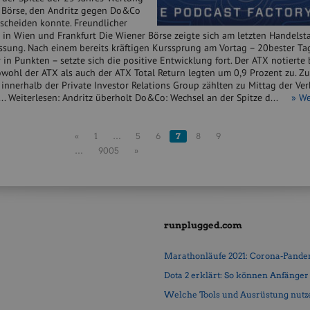
 Börse, den Andritz gegen Do&Co
tscheiden konnte. Freundlicher
in Wien und Frankfurt Die Wiener Börse zeigte sich am letzten Handelsta
assung. Nach einem bereits kräftigen Kurssprung am Vortag – 20bester Ta
 in Punkten – setzte sich die positive Entwicklung fort. Der ATX notierte
owohl der ATX als auch der ATX Total Return legten um 0,9 Prozent zu. Z
innerhalb der Private Investor Relations Group zählten zu Mittag der Ve
... Weiterlesen: Andritz überholt Do&Co: Wechsel an der Spitze d...
» We
«
1
…
5
6
7
8
9
…
9005
»
runplugged.com
Marathonläufe 2021: Corona-Pandemi
Dota 2 erklärt: So können Anfänger b
Welche Tools und Ausrüstung nutz