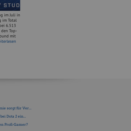
g im Juli in
g im Total
 bei 6.513
u den Top-
rbund mit
iterlesen
e sorgt für Ver...
ei Dota 2 ein...
en Profi-Gamer?