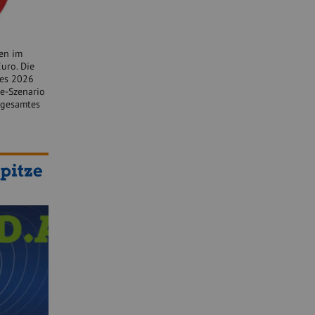
en im
uro. Die
res 2026
se-Szenario
 gesamtes
pitze