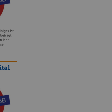
niges ist
 beträgt
m Jahr
rse
ital