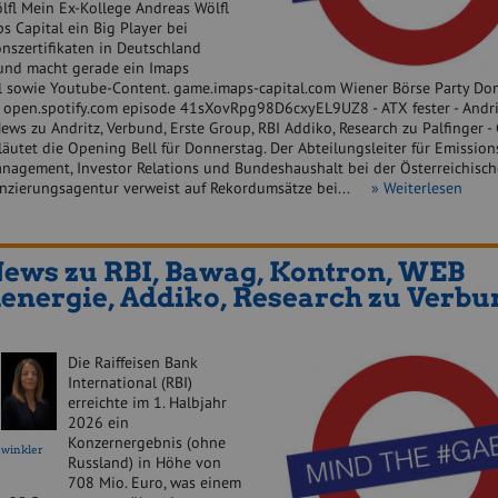
lfl Mein Ex-Kollege Andreas Wölfl
ps Capital ein Big Player bei
onszertifikaten in Deutschland
nd macht gerade ein Imaps
l sowie Youtube-Content. game.imaps-capital.com Wiener Börse Party Do
 open.spotify.com episode 41sXovRpg98D6cxyEL9UZ8 - ATX fester - Andri
News zu Andritz, Verbund, Erste Group, RBI Addiko, Research zu Palfinger - 
läutet die Opening Bell für Donnerstag. Der Abteilungsleiter für Emission
anagement, Investor Relations und Bundeshaushalt bei der Österreichisc
nzierungsagentur verweist auf Rekordumsätze bei...
» Weiterlesen
ews zu RBI, Bawag, Kontron, WEB
nergie, Addiko, Research zu Verbu
Die Raiffeisen Bank
International (RBI)
erreichte im 1. Halbjahr
2026 ein
Konzernergebnis (ohne
zwinkler
Russland) in Höhe von
708 Mio. Euro, was einem