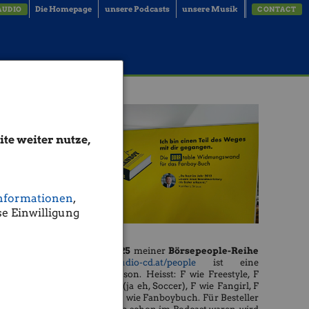
Die Homepage
unsere Podcasts
unsere Musik
AUDIO
CONTACT
te weiter nutze,
nformationen
,
e Einwilligung
Die
Season 25
meiner
Börsepeople-Reihe
http://www.audio-cd.at/people
ist eine
Freestyle-Season. Heisst: F wie Freestyle, F
wie Football (ja eh, Soccer), F wie Fangirl, F
wie Fanboy, F wie Fanboybuch. Für Besteller
ofer