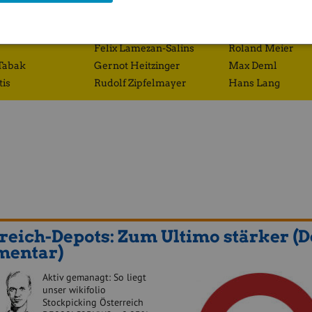
Richard Dobetsberger
Eduard Zehetner
Gregor Rosinger
Josef Obergantsc
Felix Lamezan-Salins
Roland Meier
Tabak
Gernot Heitzinger
Max Deml
tis
Rudolf Zipfelmayer
Hans Lang
reich-Depots: Zum Ultimo stärker (D
entar)
Aktiv gemanagt: So liegt
unser wikifolio
Stockpicking Öster­reich