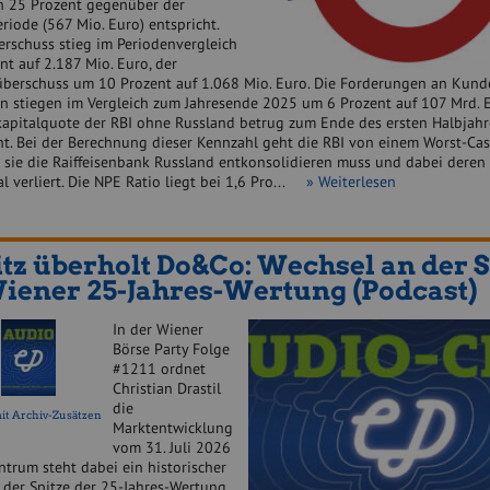
n 25 Prozent gegenüber der
riode (567 Mio. Euro) entspricht.
erschuss stieg im Periodenvergleich
t auf 2.187 Mio. Euro, der
überschuss um 10 Prozent auf 1.068 Mio. Euro. Die Forderungen an Kund
n stiegen im Vergleich zum Jahresende 2025 um 6 Prozent auf 107 Mrd. E
kapitalquote der RBI ohne Russland betrug zum Ende des ersten Halbjah
nt. Bei der Berechnung dieser Kennzahl geht die RBI von einem Worst-Ca
m sie die Raiffeisenbank Russland entkonsolidieren muss und dabei deren
l verliert. Die NPE Ratio liegt bei 1,6 Pro...
» Weiterlesen
tz überholt Do&Co: Wechsel an der S
iener 25-Jahres-Wertung (Podcast)
In der Wiener
Börse Party Folge
#1211 ordnet
Christian Drastil
die
it Archiv-Zusätzen
Marktentwicklung
vom 31. Juli 2026
ntrum steht dabei ein historischer
 der Spitze der 25-Jahres-Wertung