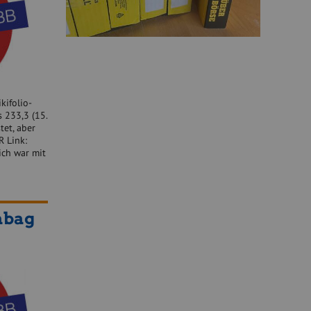
kifolio-
s 233,3 (15.
tet, aber
R Link:
ich war mit
abag