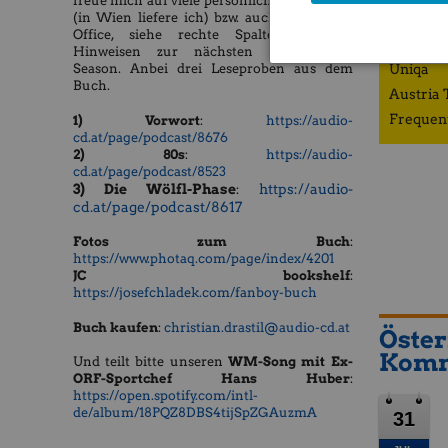
freue mich auf viele persönliche Übergaben
(in Wien liefere ich) bzw. auch bei mir im
ZFA
Office, siehe rechte Spalte mit den
Porr
Hinweisen zur nächsten Börsepeople-
Uniqa
Season. Anbei drei Leseproben aus dem
Buch.
Austria 
Frequen
1) Vorwort
:
https://audio-
cd.at/page/podcast/8676
2) 80s
:
https://audio-
cd.at/page/podcast/8523
3) Die Wölfl-Phase
https://audio-
:
cd.at/page/podcast/8617
Fotos zum Buch
:
https://www.photaq.com/page/index/4201
JC bookshelf
:
https://josefchladek.com/fanboy-buch
Buch kaufen
:
christian.drastil@audio-cd.at
Öster
Komm
​​​​​Und teilt bitte unseren
WM-Song mit Ex-
ORF-Sportchef Hans Huber
:
https://open.spotify.com/intl-
de/album/18PQZ8DBS4tijSpZGAuzmA
31