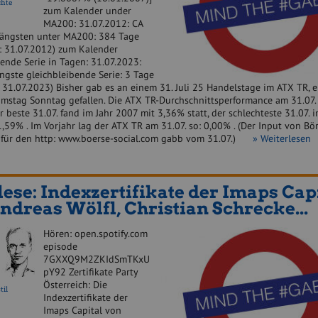
chte
zum Kalender under
MA200: 31.07.2012: CA
ängsten unter MA200: 384 Tage
: 31.07.2012) zum Kalender
ende Serie in Tagen: 31.07.2023:
ngste gleichbleibende Serie: 3 Tage
31.07.2023) Bisher gab es an einem 31. Juli 25 Handelstage im ATX TR, ei
amstag Sonntag gefallen. Die ATX TR-Durchschnittsperformance am 31.07.
r beste 31.07. fand im Jahr 2007 mit 3,36% statt, der schlechteste 31.07. i
,59% . Im Vorjahr lag der ATX TR am 31.07. so: 0,00% . (Der Input von Bö
 für den http: www.boerse-social.com gabb vom 31.07.)
» Weiterlesen
ese: Indexzertifikate der Imaps Cap
ndreas Wölfl, Christian Schrecke...
Hören: open.spotify.com
episode
7GXXQ9M2ZKIdSmTKxU
pY92 Zertifikate Party
Österreich: Die
til
Indexzertifikate der
Imaps Capital von