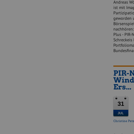
Andreas Wö
ist mit Ima
Partizipati
geworden u
Börsenspie
nachhören:
Plus - PIR-
Schreckeis 
Portfoliom
Bundesfina
PIR-N
Winde
Ers...
31
JUL
Christine Pet