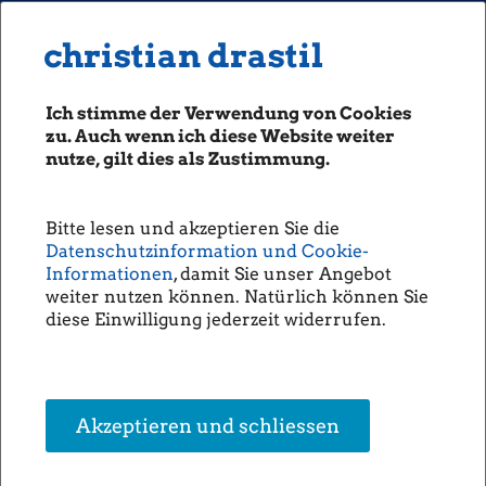
MENU
Seiten: 0 heute/
christian drastil
christian drastil
CLASSICS
boerse-social.com
Ich stimme der Verwendung von Cookies
Magazine
zu. Auch wenn ich diese Website weiter
Fachhefte
nutze, gilt dies als Zustimmung.
Börsebrief
29.12.2011
boersegeschichte.at
Impressum
Bitte lesen und akzeptieren Sie die
sportgeschichte.at
Datenschutzinformation und Cookie-
photaq.com
Informationen
, damit Sie unser Angebot
Sie erreichen mich
am besten per
weiter nutzen können. Natürlich können Sie
openingbell.eu
Mail
diese Einwilligung jederzeit widerrufen.
me@christian-
AUDIO
drastil.com
Die Homepage
Wer die
Dienstleistungen
unsere Podcasts
Akzeptieren und schliessen
der
unsere Musik
Ãsterreichischen
Post in Anspruch