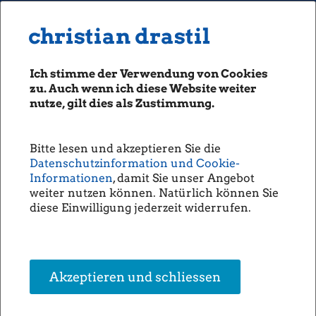
MENU
Seiten: 0 heute/
christian drastil
christian drastil
CLASSICS
boerse-social.com
Ich stimme der Verwendung von Cookies
Magazine
zu. Auch wenn ich diese Website weiter
Fachhefte
nutze, gilt dies als Zustimmung.
Börsebrief
boersegeschichte.at
Bitte lesen und akzeptieren Sie die
sportgeschichte.at
Datenschutzinformation und Cookie-
photaq.com
Informationen
, damit Sie unser Angebot
weiter nutzen können. Natürlich können Sie
openingbell.eu
diese Einwilligung jederzeit widerrufen.
AUDIO
Die Homepage
unsere Podcasts
Akzeptieren und schliessen
unsere Musik