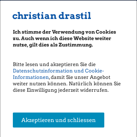
MENU
Seiten: 0 heute/
christian drastil
christian drastil
CLASSICS
boerse-social.com
Ich stimme der Verwendung von Cookies
Magazine
zu. Auch wenn ich diese Website weiter
Fachhefte
nutze, gilt dies als Zustimmung.
Börsebrief
boersegeschichte.at
Bitte lesen und akzeptieren Sie die
sportgeschichte.at
Datenschutzinformation und Cookie-
photaq.com
Informationen
, damit Sie unser Angebot
weiter nutzen können. Natürlich können Sie
openingbell.eu
diese Einwilligung jederzeit widerrufen.
AUDIO
Die Homepage
unsere Podcasts
Akzeptieren und schliessen
unsere Musik