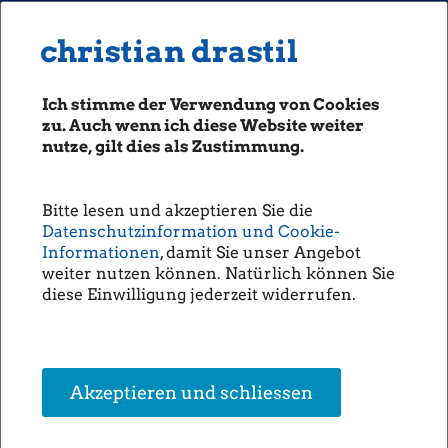
MENU
Seiten: 0 heute/
christian drastil
christian drastil
CLASSICS
boerse-social.com
Ich stimme der Verwendung von Cookies
Magazine
zu. Auch wenn ich diese Website weiter
Fachhefte
nutze, gilt dies als Zustimmung.
Börsebrief
boersegeschichte.at
Bitte lesen und akzeptieren Sie die
sportgeschichte.at
Datenschutzinformation und Cookie-
photaq.com
Informationen
, damit Sie unser Angebot
weiter nutzen können. Natürlich können Sie
openingbell.eu
diese Einwilligung jederzeit widerrufen.
AUDIO
Die Homepage
unsere Podcasts
Akzeptieren und schliessen
unsere Musik