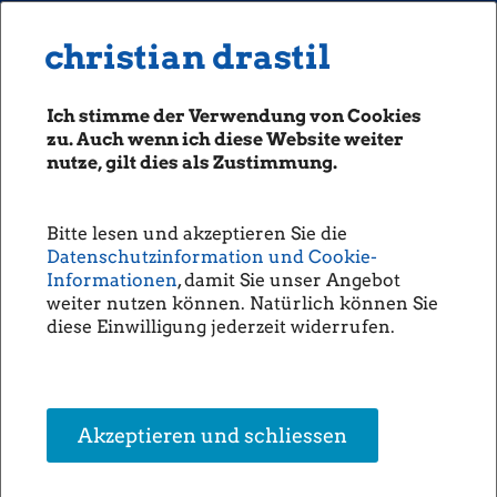
MENU
Seiten: 0 heute/
christian drastil
christian drastil
CLASSICS
boerse-social.com
Ich stimme der Verwendung von Cookies
Magazine
zu. Auch wenn ich diese Website weiter
Fachhefte
nutze, gilt dies als Zustimmung.
Andritz - Interessante Insights
Börsebrief
durch IVA-Schwerpunktfragen ...
boersegeschichte.at
#gabb (Christine Petzwinkler)
Bitte lesen und akzeptieren Sie die
sportgeschichte.at
Datenschutzinformation und Cookie-
photaq.com
Informationen
, damit Sie unser Angebot
Nach
Palfinger
hat
Andritz
als zweites
Unternehmen die diesjährigen
weiter nutzen können. Natürlich können Sie
openingbell.eu
Schwerpunktfragen des IVA beantwortet. Beide
diese Einwilligung jederzeit widerrufen.
Unternehmen sind uns auch für die aktuelle
AUDIO
Ausgabe des Börse Social Magazine (erscheint
diese Woche), das ganz im Zeichen von
Die Homepage
Familien-Unternehmen steht, für eine Frage-
Runde zur Verfügung gestanden. Hier die
unsere Podcasts
Akzeptieren und schliessen
Antworten auf die IVA-Fragen von Andritz:
unsere Musik
Q: Wie viele Mitarbeiter (ohne Vorstand) hatten