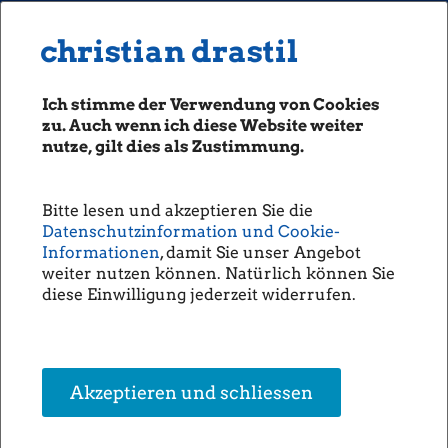
MENU
Seiten: 0 heute/
christian drastil
christian drastil
CLASSICS
boerse-social.com
Ich stimme der Verwendung von Cookies
Magazine
zu. Auch wenn ich diese Website weiter
Fachhefte
nutze, gilt dies als Zustimmung.
FACC - Das meint der Vorstand zu
Börsebrief
Ausblick, Akquisitionen,
boersegeschichte.at
Finanzierung, Shareholder
Bitte lesen und akzeptieren Sie die
sportgeschichte.at
Datenschutzinformation und Cookie-
Return, China ... (Christine
photaq.com
Informationen
, damit Sie unser Angebot
Petzwinkler)
weiter nutzen können. Natürlich können Sie
openingbell.eu
diese Einwilligung jederzeit widerrufen.
Die
FACC
AG hat Zahlen
vorgelegt.
Für das
AUDIO
abgelaufene Jahr soll erstmals
Die Homepage
seit dem Börsengang
eine
Dividende
unsere Podcasts
Akzeptieren und schliessen
ausgeschüttet
werden, und
unsere Musik
zwar 0,11 Euro je Stück. Die
Umsatzerlöse konnten um 6,4
Prozent auf 750,7 Mio. Euro