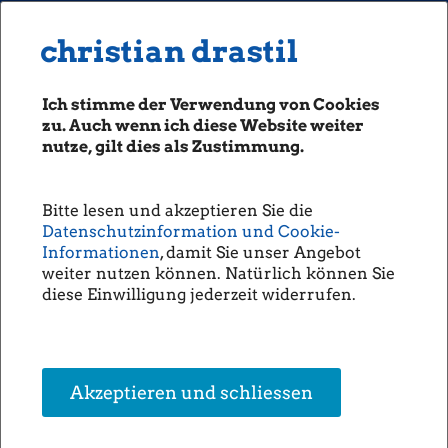
MENU
Seiten: 0 heute/
christian drastil
christian drastil
CLASSICS
boerse-social.com
Ich stimme der Verwendung von Cookies
Magazine
zu. Auch wenn ich diese Website weiter
Fachhefte
nutze, gilt dies als Zustimmung.
Starke Verbund-Aktie - Was
Börsebrief
Investoren besonders schätzen
boersegeschichte.at
(Christine Petzwinkler)
Bitte lesen und akzeptieren Sie die
sportgeschichte.at
Datenschutzinformation und Cookie-
photaq.com
Informationen
, damit Sie unser Angebot
Die
Verbund
-Aktie
zeigt
speziell seit Jahresanfang eine
weiter nutzen können. Natürlich können Sie
openingbell.eu
starke Performance und hat
diese Einwilligung jederzeit widerrufen.
sich year to date beinahe
AUDIO
verdoppelt. Das Unternehmen
hat aktuell eine
Die Homepage
Marktkapitalisierung von
knapp 14 Mrd. Euro.
unsere Podcasts
Akzeptieren und schliessen
Innerhalb der europäischen
unsere Musik
Peer-Group ist die Aktie year
to date Nr. 1-Performer, in der