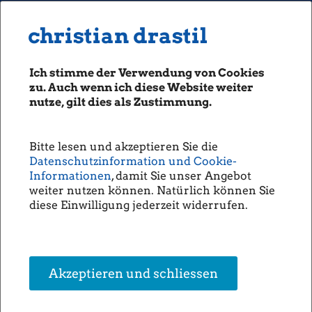
MENU
Seiten: 0 heute/
christian drastil
christian drastil
CLASSICS
boerse-social.com
Ich stimme der Verwendung von Cookies
Magazine
zu. Auch wenn ich diese Website weiter
Fachhefte
nutze, gilt dies als Zustimmung.
Börsebrief
boersegeschichte.at
Bitte lesen und akzeptieren Sie die
sportgeschichte.at
Datenschutzinformation und Cookie-
photaq.com
Informationen
, damit Sie unser Angebot
weiter nutzen können. Natürlich können Sie
openingbell.eu
diese Einwilligung jederzeit widerrufen.
AUDIO
Die Homepage
unsere Podcasts
Akzeptieren und schliessen
unsere Musik