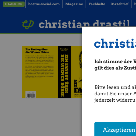
boerse-social.com
Magazine
Fachhefte
Börsebrief
b
CLASSICS
LinkedIn
Imprint
BUCH BESTELLEN
christian drastil
christi
Ich stimme der 
gilt dies als Zu
Bitte lesen und a
damit Sie unser 
jederzeit widerru
Akzeptieren
Raiffeis