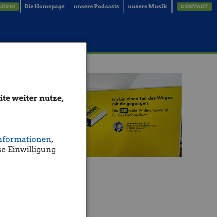
Die Homepage
unsere Podcasts
unsere Musik
AUDIO
CONTACT
te weiter nutze,
nformationen
,
e Einwilligung
ofer