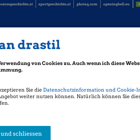
oersegeschichte.at
sportgeschichte.at
photaq.com
openingbell.eu
an drastil
Verwendung von Cookies zu. Auch wenn ich diese Websi
stimmung.
kzeptieren Sie die
Datenschutzinformation und Cookie-I
Angebot weiter nutzen können. Natürlich können Sie dies
fen.
 und schliessen
en Research
Ute Greutter
Thomas Schneidh