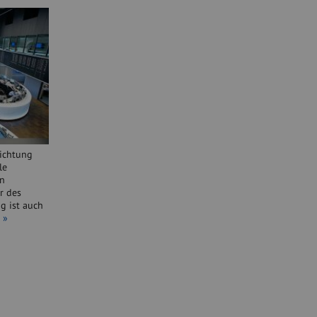
Richtung
le
en
r des
g ist auch
.
»