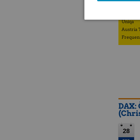
ZFA
Porr
Uniqa
Austria 
Frequen
DAX: 
(Chri
28