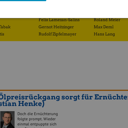
Richard Dobetsberger
Eduard Zehetner
Gregor Rosinger
Josef Obergantsc
Felix Lamezan-Salins
Roland Meier
Tabak
Gernot Heitzinger
Max Deml
tis
Rudolf Zipfelmayer
Hans Lang
Ölpreisrückgang sorgt für Ernücht
stian Henke)
Doch die Ernüchterung
folgte prompt. Wieder
einmal entpuppte sich