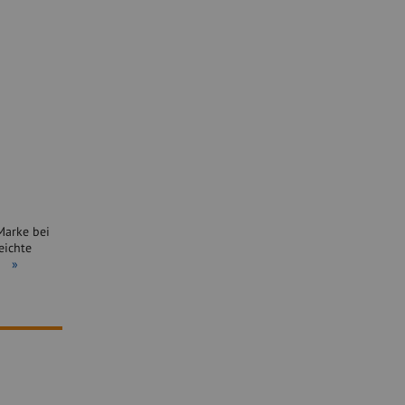
Marke bei
eichte
..
»