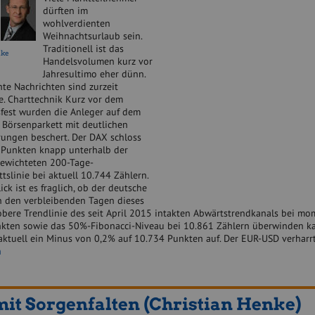
dürften im
wohlverdienten
Weihnachtsurlaub sein.
Traditionell ist das
nke
Handelsvolumen kurz vor
Jahresultimo eher dünn.
te Nachrichten sind zurzeit
. Charttechnik Kurz vor dem
fest wurden die Anleger auf dem
 Börsenparkett mit deutlichen
rungen beschert. Der DAX schloss
 Punkten knapp unterhalb der
gewichteten 200-Tage-
tslinie bei aktuell 10.744 Zählern.
ck ist es fraglich, ob der deutsche
in den verbleibenden Tagen dieses
 obere Trendlinie des seit April 2015 intakten Abwärtstrendkanals bei m
kten sowie das 50%-Fibonacci-Niveau bei 10.861 Zählern überwinden ka
aktuell ein Minus von 0,2% auf 10.734 Punkten auf. Der EUR-USD verhar
n
it Sorgenfalten (Christian Henke)