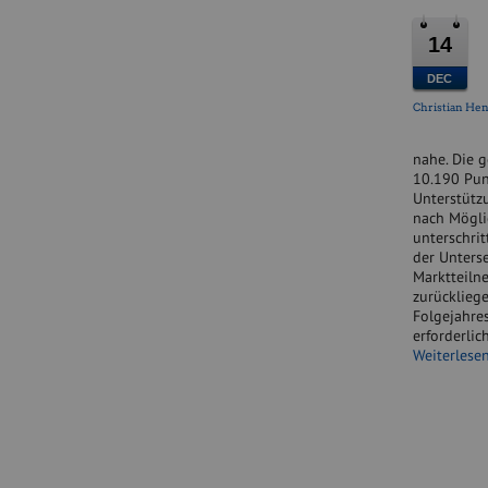
14
DEC
Christian He
nahe. Die 
10.190 Pun
Unterstütz
nach Möglic
unterschri
der Unterse
Marktteilne
zurücklieg
Folgejahre
erforderli
Weiterlese