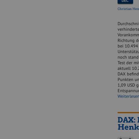
DEC
Christian He
Durchschni
verhinderte
Vorankomme
Richtung d
bei 10.494
Unterstütz
noch stand
Test der mi
aktuell 10
DAX befind
Punkten um
1,09 USD g
Entspannun
Weiterlese
DAX: 
Henk