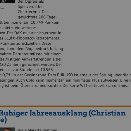
der Ölpreis als
Spielverderber.
nke
Charttechnik Der
gewichtete 200-Tage-
tt bei momentan 10.749 Punkten
 zuletzt ein weiteres
n. Der DAX musste sich erneut in
es 61,8%-Fibonacci-Retracements
 Punkten zurückziehen. Diese
ung kann dem Abgabedruck bislang
halten. Darunter müsste mit einem
ttelfristigen Aufwärtstrendlinie bei
.220 Zählern gerechnet werden. Der
et sich zur Stunde mit 10.568
 0,7% in der Gewinnzone. Dem EUR-USD ist erneut der Sprung über die 
elungen. Auch Gold kann momentan ein minimales Plus aufweisen. Eine l
g ist beim Ölpreis zu beobachten. Die Sorte WTI verteuert sich um me.
n
Ruhiger Jahresausklang (Christian
e)
Viele Marktteilnehmer