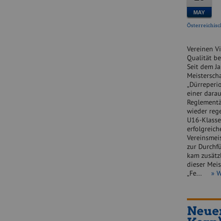
MAY
Österreichisc
Vereinen Vi
Qualität be
Seit dem J
Meistersch
„Dürreperi
einer darau
Reglementä
wieder reg
U16-Klasse
erfolgreich
Vereinsmeis
zur Durchf
kam zusätz
dieser Mei
„Fe...
» W
Neue