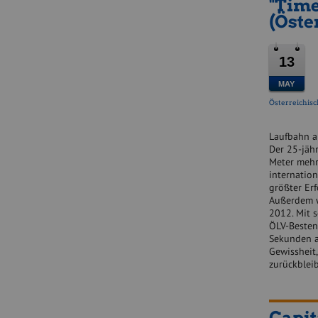
"Time
(Öste
13
MAY
Österreichisc
Laufbahn a
Der 25-jäh
Meter mehr
internation
größter Er
Außerdem w
2012. Mit s
ÖLV-Bestenl
Sekunden au
Gewissheit,
zurückblei
Capit