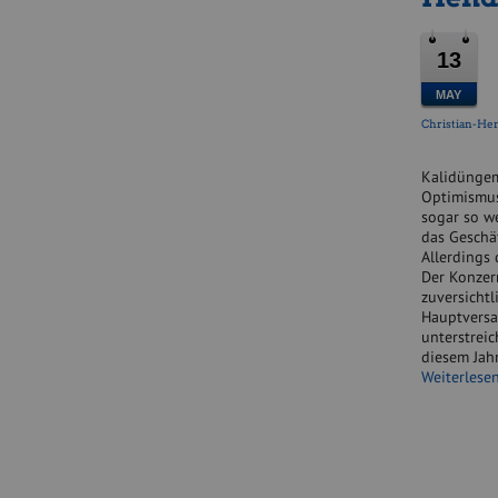
13
MAY
Christian-He
Kalidüngemi
Optimismus
sogar so w
das Geschä
Allerdings 
Der Konzern
zuversichtl
Hauptversa
unterstreic
diesem Jah
Weiterlese