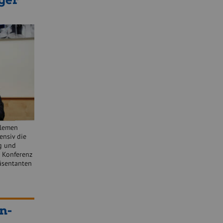
blemen
ensiv die
ng und
 Konferenz
räsentanten
n-