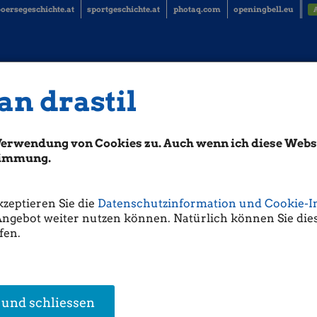
oersegeschichte.at
sportgeschichte.at
photaq.com
openingbell.eu
an drastil
Verwendung von Cookies zu. Auch wenn ich diese Websi
stimmung.
kzeptieren Sie die
Datenschutzinformation und Cookie-I
Angebot weiter nutzen können. Natürlich können Sie dies
fen.
 und schliessen
en Research
Ute Greutter
Thomas Schneidh