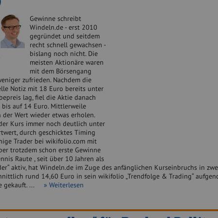
)
Gewinne schreibt
Windeln.de - erst 2010
gegründet und seitdem
recht schnell gewachsen -
bislang noch nicht. Die
n
meisten Aktionäre waren
mit dem Börsengang
weniger zufrieden. Nachdem die
ielle Notiz mit 18 Euro bereits unter
preis lag, fiel die Aktie danach
 bis auf 14 Euro. Mittlerweile
h der Wert wieder etwas erholen.
 der Kurs immer noch deutlich unter
rtwert, durch geschicktes Timing
ige Trader bei wikifolio.com mit
aber trotzdem schon erste Gewinne
ennis Raute , seit über 10 Jahren als
er“ aktiv, hat Windeln.de im Zuge des anfänglichen Kurseinbruchs in zwe
hnittlich rund 14,60 Euro in sein wikifolio „Trendfolge & Trading“ aufge
e gekauft. ...
» Weiterlesen