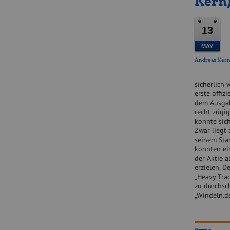
Kern
13
MAY
Andreas Ker
sicherlich 
erste offiz
dem Ausgabe
recht zügig
konnte sic
Zwar liegt
seinem Sta
konnten ein
der Aktie 
erzielen. D
„Heavy Trad
zu durchsc
„Windeln.d