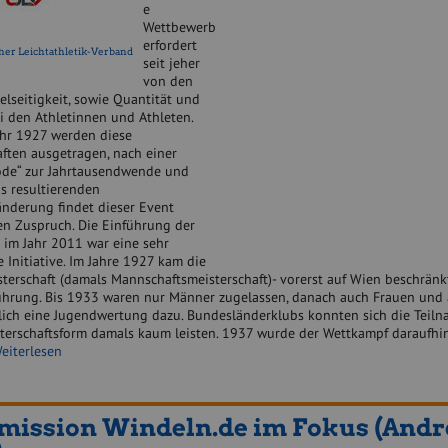
e
Wettbewerb
erfordert
her Leichtathletik-Verband
seit jeher
von den
elseitigkeit, sowie Quantität und
i den Athletinnen und Athleten.
ahr 1927 werden diese
aften ausgetragen, nach einer
ode“ zur Jahrtausendwende und
s resultierenden
nderung findet dieser Event
en Zuspruch. Die Einführung der
 im Jahr 2011 war eine sehr
e Initiative. Im Jahre 1927 kam die
terschaft (damals Mannschaftsmeisterschaft)- vorerst auf Wien beschränkt
ührung. Bis 1933 waren nur Männer zugelassen, danach auch Frauen und
lich eine Jugendwertung dazu. Bundesländerklubs konnten sich die Teil
sterschaftsform damals kaum leisten. 1937 wurde der Wettkampf daraufhin
eiterlesen
mission Windeln.de im Fokus (Andr