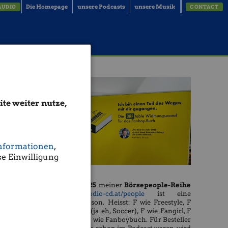
Die Homepage
unsere Podcasts
unsere Musik
AUDIO
CONTACT
te weiter nutze,
nformationen
,
e Einwilligung
Die
Season 25
meiner
Börsepeople-Reihe
http://www.audio-cd.at/people
ist eine
Freestyle-Season. Heisst: F wie Freestyle, F
wie Football (ja eh, Soccer), F wie Fangirl, F
wie Fanboy, F wie Fanboybuch. Für Besteller
ofer