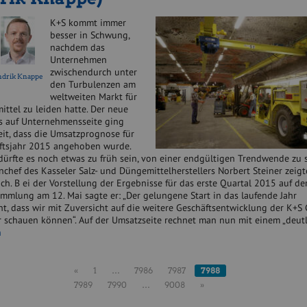
K+S kommt immer
besser in Schwung,
nachdem das
Unternehmen
zwischendurch unter
ndrik Knappe
den Turbulenzen am
weltweiten Markt für
ttel zu leiden hatte. Der neue
 auf Unternehmensseite ging
eit, dass die Umsatzprognose für
ftsjahr 2015 angehoben wurde.
dürfte es noch etwas zu früh sein, von einer endgültigen Trendwende zu 
chef des Kasseler Salz- und Düngemittelherstellers Norbert Steiner zeigt
ich. B ei der Vorstellung der Ergebnisse für das erste Quartal 2015 auf de
mmlung am 12. Mai sagte er: „Der gelungene Start in das laufende Jahr
ht, dass wir mit Zuversicht auf die weitere Geschäftsentwicklung der K+S
r schauen können“. Auf der Umsatzseite rechnet man nun mit einem „deu
n
«
1
…
7986
7987
7988
7989
7990
…
9008
»