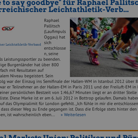
 to say goodbye" für Raphael Pallits
rreichischer Leichtathletik-Verb...
Raphael
Pallitsch
(Laufimpuls
Oggau) hat
sich
her Leichtathletik-Verband
entschlosse
n, seine
ls Leistungssportler zu beenden.
rige Burgenländer hat über 800
fach mit Resultaten auf
alem Niveau begeistert. Sein
folg war der Einzug ins Semifinale der Hallen-WM in Istanbul 2012 über 8
ar er Teilnehmer an der Hallen-EM in Paris 2011 und der Freiluft-EM in 
einer persönlichen Bestzeit von 1:46,67 Minuten liegt er an dritter Stell
iste. Diese Marke ist er am 6. Juli 2012 in Bottrop gelaufen. Damals habe
f das Olympialimit für London gefehlt. „Ich fühle in mir die entschlosse
 dass dieser Weg zu Ende gegangen ist. Dass die Erfolge stets hinter den
ben, ist wahrscheinlich eben...
» Weiterlesen
al Markets Union: Politiker und Bür