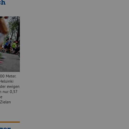
ch
00 Meter.
Helsinki
e der ewigen
n nur 0,37
ne
 Zielen
ger