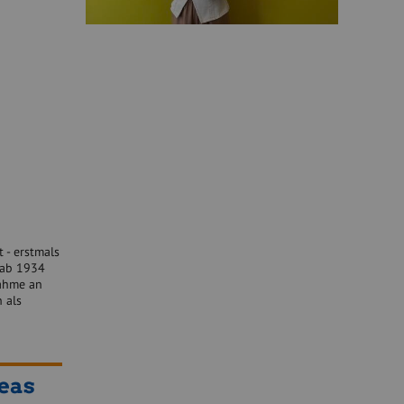
 - erstmals
 ab 1934
nahme an
 als
eas