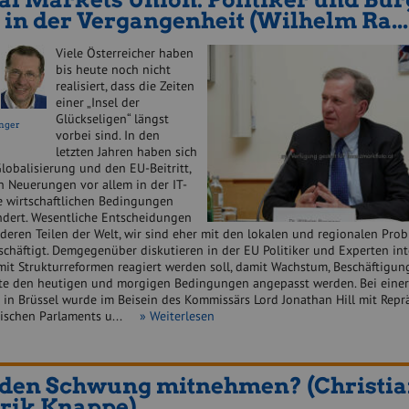
 in der Vergangenheit (Wilhelm Ra...
Viele Österreicher haben
bis heute noch nicht
realisiert, dass die Zeiten
einer „Insel der
Glückseligen“ längst
nger
vorbei sind. In den
letzten Jahren haben sich
lobalisierung und den EU-Beitritt,
h Neuerungen vor allem in der IT-
e wirtschaftlichen Bedingungen
ndert. Wesentliche Entscheidungen
nderen Teilen der Welt, wir sind eher mit den lokalen und regionalen Pro
schäftigt. Demgegenüber diskutieren in der EU Politiker und Experten int
 mit Strukturreformen reagiert werden soll, damit Wachstum, Beschäftigu
te den heutigen und morgigen Bedingungen angepasst werden. Bei einer
 in Brüssel wurde im Beisein des Kommissärs Lord Jonathan Hill mit Rep
äischen Parlaments u...
» Weiterlesen
 den Schwung mitnehmen? (Christia
rik Knappe)