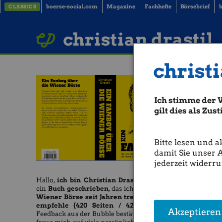
boerse-social.com
Magazine
Fachhefte
Börsebrief
b
CLASSICS
LinkedIn
Imprint
BUCH BESTELLEN
christian drastil
christi
Ich stimme der 
gilt dies als Zu
Bitte lesen und a
damit Sie unser 
jederzeit widerru
Hallo,
ich bin Christian Drastil
und habe
ein
Buch geschrieben
, das ich allen, die die
Wiener Börse seit Jahren treu verfolgen,
empfehle (420 Seiten / 42 Euro).
Das
Akzeptieren
Feedback aus der Bubble bestätigt mich. Ich
Raiffeis