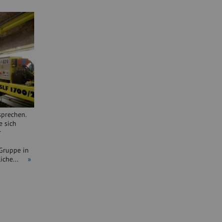
sprechen.
e sich
r
 Gruppe in
tliche...
»