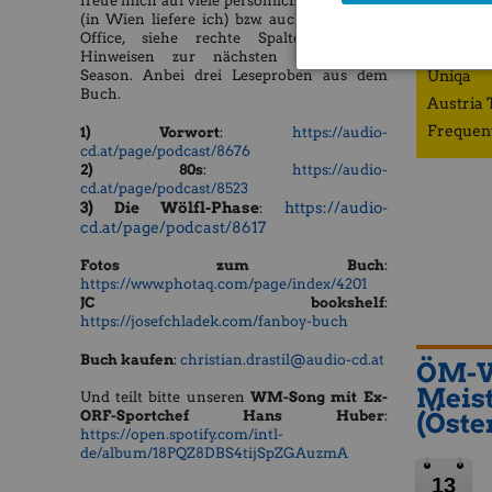
freue mich auf viele persönliche Übergaben
(in Wien liefere ich) bzw. auch bei mir im
ZFA
Office, siehe rechte Spalte mit den
Porr
Hinweisen zur nächsten Börsepeople-
Uniqa
Season. Anbei drei Leseproben aus dem
Buch.
Austria 
Frequen
1) Vorwort
:
https://audio-
cd.at/page/podcast/8676
2) 80s
:
https://audio-
cd.at/page/podcast/8523
3) Die Wölfl-Phase
https://audio-
:
cd.at/page/podcast/8617
Fotos zum Buch
:
https://www.photaq.com/page/index/4201
JC bookshelf
:
https://josefchladek.com/fanboy-buch
Buch kaufen
:
christian.drastil@audio-cd.at
ÖM-Ve
Meist
​​​​​Und teilt bitte unseren
WM-Song mit Ex-
ORF-Sportchef Hans Huber
:
(Öster
https://open.spotify.com/intl-
de/album/18PQZ8DBS4tijSpZGAuzmA
13