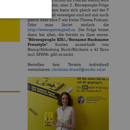
des Buchs, die schon im Podcast waren, wird
es möglich sein, eine 2. Börsepeople-Folge
zu machen, man kann sich gleich auf der F
hnig
wie Fanboywall verewigen und mit mir auch
gleich über eine F wie freies Thema Podcast.
Oder man läutet einfach die
http://www.openingbell.eu
.Die Folge heisst
dann bei allen, die bereits zu Gast waren:
"Börsespeople S25/..: Vorname Nachname
Freestyle"
. Kosten ausserhalb von
Bezug/Abholung Buch/Büchern a 42 Euro
incl. MWSt. gibt es nicht.
Bestellen bzw. Termin individuell
vereinbaren:
christian.drastil@audio-cd.at