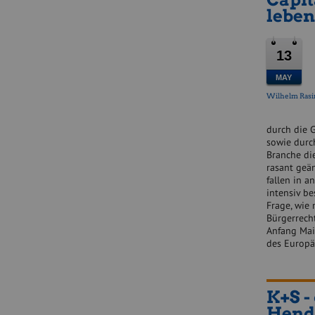
leben
13
MAY
Wilhelm Rasi
durch die G
sowie durc
Branche di
rasant geä
fallen in a
intensiv be
Frage, wie
Bürgerrech
Anfang Mai
des Europ
K+S -
Hend