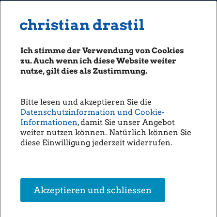
MENU
Seiten: 0 heute/
christian drastil
christian drastil
CLASSICS
boerse-social.com
Ich stimme der Verwendung von Cookies
Magazine
zu. Auch wenn ich diese Website weiter
Fachhefte
nutze, gilt dies als Zustimmung.
Börsebrief
boersegeschichte.at
Bitte lesen und akzeptieren Sie die
sportgeschichte.at
Datenschutzinformation und Cookie-
photaq.com
Informationen
, damit Sie unser Angebot
weiter nutzen können. Natürlich können Sie
openingbell.eu
diese Einwilligung jederzeit widerrufen.
AUDIO
Die Homepage
unsere Podcasts
Akzeptieren und schliessen
unsere Musik