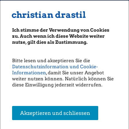
MENU
Seiten: 0 heute/
christian drastil
christian drastil
CLASSICS
boerse-social.com
Ich stimme der Verwendung von Cookies
Magazine
zu. Auch wenn ich diese Website weiter
Fachhefte
nutze, gilt dies als Zustimmung.
Börsebrief
boersegeschichte.at
Bitte lesen und akzeptieren Sie die
sportgeschichte.at
Datenschutzinformation und Cookie-
photaq.com
Informationen
, damit Sie unser Angebot
weiter nutzen können. Natürlich können Sie
openingbell.eu
diese Einwilligung jederzeit widerrufen.
AUDIO
Die Homepage
unsere Podcasts
Akzeptieren und schliessen
unsere Musik