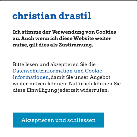
MENU
Seiten: 0 heute/
christian drastil
christian drastil
CLASSICS
boerse-social.com
Ich stimme der Verwendung von Cookies
Magazine
zu. Auch wenn ich diese Website weiter
Fachhefte
nutze, gilt dies als Zustimmung.
Börsebrief
boersegeschichte.at
Bitte lesen und akzeptieren Sie die
sportgeschichte.at
Datenschutzinformation und Cookie-
photaq.com
Informationen
, damit Sie unser Angebot
weiter nutzen können. Natürlich können Sie
openingbell.eu
diese Einwilligung jederzeit widerrufen.
AUDIO
Die Homepage
unsere Podcasts
Akzeptieren und schliessen
unsere Musik