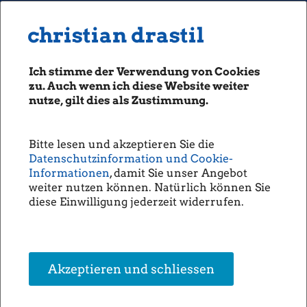
MENU
Seiten: 0 heute/
christian drastil
christian drastil
CLASSICS
boerse-social.com
Ich stimme der Verwendung von Cookies
Magazine
zu. Auch wenn ich diese Website weiter
Fachhefte
nutze, gilt dies als Zustimmung.
Börsebrief
boersegeschichte.at
Bitte lesen und akzeptieren Sie die
sportgeschichte.at
Datenschutzinformation und Cookie-
photaq.com
Informationen
, damit Sie unser Angebot
weiter nutzen können. Natürlich können Sie
openingbell.eu
diese Einwilligung jederzeit widerrufen.
AUDIO
Die Homepage
unsere Podcasts
Akzeptieren und schliessen
unsere Musik