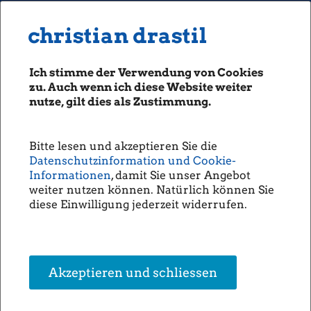
MENU
Seiten: 0 heute/
christian drastil
christian drastil
CLASSICS
boerse-social.com
Ich stimme der Verwendung von Cookies
Magazine
zu. Auch wenn ich diese Website weiter
Fachhefte
nutze, gilt dies als Zustimmung.
Börsebrief
boersegeschichte.at
Bitte lesen und akzeptieren Sie die
sportgeschichte.at
Datenschutzinformation und Cookie-
photaq.com
Informationen
, damit Sie unser Angebot
weiter nutzen können. Natürlich können Sie
openingbell.eu
diese Einwilligung jederzeit widerrufen.
AUDIO
Die Homepage
unsere Podcasts
Akzeptieren und schliessen
unsere Musik