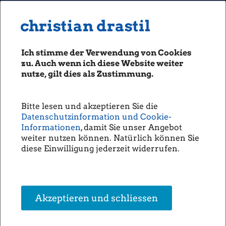
MENU
Seiten: 0 heute/
christian drastil
christian drastil
CLASSICS
boerse-social.com
Ich stimme der Verwendung von Cookies
Magazine
zu. Auch wenn ich diese Website weiter
Fachhefte
nutze, gilt dies als Zustimmung.
Börsebrief
boersegeschichte.at
Bitte lesen und akzeptieren Sie die
sportgeschichte.at
Datenschutzinformation und Cookie-
photaq.com
Informationen
, damit Sie unser Angebot
weiter nutzen können. Natürlich können Sie
openingbell.eu
diese Einwilligung jederzeit widerrufen.
AUDIO
Die Homepage
unsere Podcasts
Akzeptieren und schliessen
unsere Musik