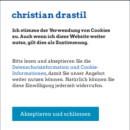
MENU
Seiten: 0 heute/
christian drastil
christian drastil
CLASSICS
boerse-social.com
Ich stimme der Verwendung von Cookies
Magazine
zu. Auch wenn ich diese Website weiter
Fachhefte
nutze, gilt dies als Zustimmung.
Börsebrief
boersegeschichte.at
Bitte lesen und akzeptieren Sie die
sportgeschichte.at
Datenschutzinformation und Cookie-
photaq.com
Informationen
, damit Sie unser Angebot
weiter nutzen können. Natürlich können Sie
openingbell.eu
diese Einwilligung jederzeit widerrufen.
AUDIO
Die Homepage
unsere Podcasts
Akzeptieren und schliessen
unsere Musik