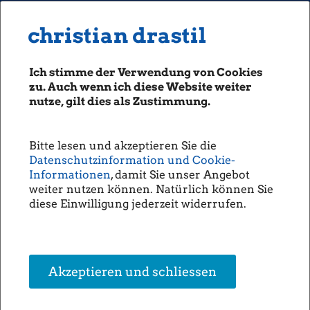
MENU
Seiten: 0 heute/
christian drastil
christian drastil
CLASSICS
boerse-social.com
Ich stimme der Verwendung von Cookies
Magazine
zu. Auch wenn ich diese Website weiter
Fachhefte
nutze, gilt dies als Zustimmung.
Börsebrief
boersegeschichte.at
Bitte lesen und akzeptieren Sie die
sportgeschichte.at
Datenschutzinformation und Cookie-
photaq.com
Informationen
, damit Sie unser Angebot
weiter nutzen können. Natürlich können Sie
openingbell.eu
diese Einwilligung jederzeit widerrufen.
AUDIO
Die Homepage
unsere Podcasts
Akzeptieren und schliessen
unsere Musik