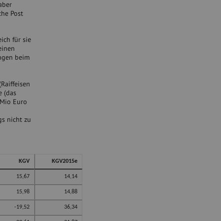
aber
che Post
ich für sie
einen
ungen beim
Raiffeisen
e (das
 Mio Euro
gs nicht zu
KGV
KGV2015e
15,67
14,14
15,98
14,88
-19,52
36,34