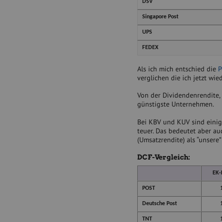
DSV
Singapore Post
UPS
FEDEX
Als ich mich entschied die
P
verglichen die ich jetzt wi
Von der Dividendenrendite,
günstigste Unternehmen.
Bei KBV und KUV sind einig
teuer. Das bedeutet aber a
(Umsatzrendite) als “unsere”
DCF-Vergleich:
EK-
POST
Deutsche Post
TNT