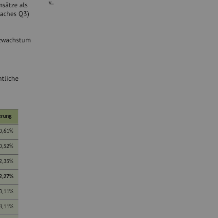
v...
msätze als
waches Q3)
tzwachstum
tliche
erung
0,61%
0,52%
2,35%
2,27%
3,11%
8,11%