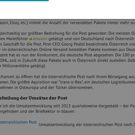
auch für Werbesendungen die im Vergleich zu Onlinewerbung ebenfalls au
 die Post noch wachsen kann ist der Paket- und Logistikbereich: Durch d
zon, Ebay, etc.) nimmt die Anzahl der versendeten Pakete immer mehr zu
 gleichzeitig zur größten Bedrohung für die Post geworden: Die meisten O
den Marktführer
Amazon
getätigt und von Deutschland nach Österreich
es Geschäft für die Post. Post-CEO Georg Poelzl bezeichnete Österreich un
er im österreichischen Online-Versand bestellten Pakete kommen aus Deut
zent hat es nun der Konkurrent, die deutsche Post abgesehen. Die 100 p
DHL, soll in Zukunft diese Pakete auch in Österreich direkt zustellen. Da
er Millionenhöhe getätigt.
hancen zu öffnen hat die österreichische Post nach ihrem Börsegang auc
n. Die größte Aquisition war “trans-o-flex”, ein deutsches Logistikunt
nehmen in Osteuropa und der Türkei übernommen.
fteilung der Umsätze der Post
e ich die Umsatzentwicklung seit 2013 quartalsweise dargestellt – der Pa
orgehoben und der Briefsektor in blauen:
Umsatzentwicklung der österreichischen Post nach 