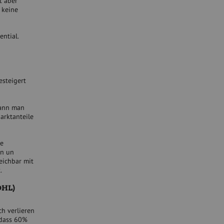
t aber
 keine
ential.
esteigert
kann man
arktanteile
ie
on un
leichbar mit
.
DHL)
h verlieren
 dass 60%