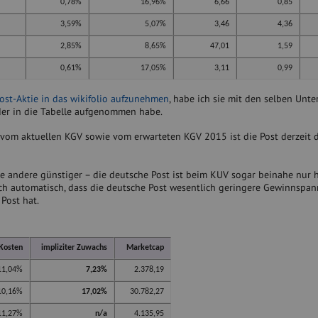
0,78%
16,96%
6,66
0,85
3,59%
5,07%
3,46
4,36
2,85%
8,65%
47,01
1,59
0,61%
17,05%
3,11
0,99
ost-Aktie in das wikifolio aufzunehmen
, habe ich sie mit den selben Unt
eder in die Tabelle aufgenommen habe.
 vom aktuellen KGV sowie vom erwarteten KGV 2015 ist die Post derzeit 
e andere günstiger – die deutsche Post ist beim KUV sogar beinahe nur 
uch automatisch, dass die deutsche Post wesentlich geringere Gewinnspa
 Post hat.
Kosten
impliziter Zuwachs
Marketcap
11,04%
7,23%
2.378,19
10,16%
17,02%
30.782,27
11,27%
n/a
4.135,95