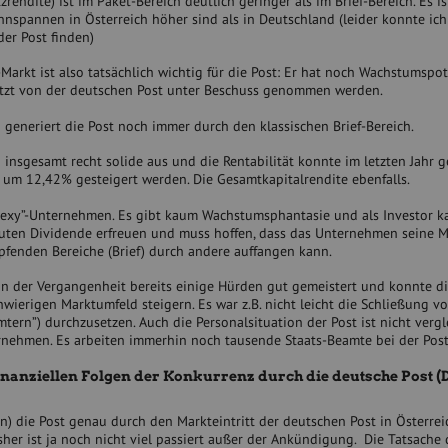
ndite) ist im Paket-Bereich deutlich geringer als im Brief-Bereich. Es is
nspannen in Österreich höher sind als in Deutschland (leider konnte ich
der Post finden)
Markt ist also tatsächlich wichtig für die Post: Er hat noch Wachstumspot
jetzt von der deutschen Post unter Beschuss genommen werden.
generiert die Post noch immer durch den klassischen Brief-Bereich.
 insgesamt recht solide aus und die Rentabilität konnte im letzten Jahr g
um 12,42% gesteigert werden. Die Gesamtkapitalrendite ebenfalls.
n “sexy”-Unternehmen. Es gibt kaum Wachstumsphantasie und als Investor 
 guten Dividende erfreuen und muss hoffen, dass das Unternehmen seine M
pfenden Bereiche (Brief) durch andere auffangen kann.
n der Vergangenheit bereits einige Hürden gut gemeistert und konnte d
hwierigen Marktumfeld steigern. Es war z.B. nicht leicht die Schließung v
ämtern”) durchzusetzen. Auch die Personalsituation der Post ist nicht verg
nehmen. Es arbeiten immerhin noch tausende Staats-Beamte bei der Post
nanziellen Folgen der Konkurrenz durch die deutsche Post (
) die Post genau durch den Markteintritt der deutschen Post in Österreic
isher ist ja noch nicht viel passiert außer der Ankündigung. Die Tatsache