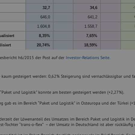
32,7
34,6
-
646,0
641,2
1.604,8
1.558,7
alisiert
8,35%
7,65%
isiert
20,74%
18,59%
resbericht h6/2015 der Post auf der
Investor-Relations Seite.
kaum gesteigert werden: 0,62% Steigerung sind vernachlässigbar und fa
“Paket und Logistik” konnte am besten gesteigert werden (+2,27%).
g gab es im Bereich “Paket und Logistik” in Osteuropa und der Türkei (+
s derzeit der Löwenanteil des Umsatzes im Bereich Paket und Logistik in D
st-Tochter “trans-o-flex” – der Umsatz in Deutschland ist aber rückläufig 