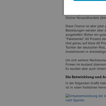
verdrängt – selbiges gilt 
sind.
Der einzige Bereich in dem
Online-Versandhandels (Ama
Diese Chance ist aber jetzt
Bestellungen werden über 
ausgeliefert: Bisher ein gut
“Paketsenke”. 60 Prozent d
Und genau auf diese 60 Pro
Tochter der deutschen Post, 
Investitionen in dreistellig
Um sich weitere Wachstumsc
Firmen im Ausland übernomme
Es wurden aber auch Unter
Die Entwicklung und Au
In der folgenden Grafik hab
ist in roten Farbtönen herv