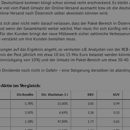
s Deutschland kommen klingt schon einmal recht erschreckend. Es bleibt 
wie viel vom Paket-Umsatz der Online-Versand ausmacht bzw. ob die deuts
nline-Versand nach Österreich selber abwickeln können wird.
 sich aber nicht mehr darauf verlassen, dass der Paket-Bereich in Österre
bst wenn der Gesamtmarkt weiter wächst. Man muss ihn sich künftig mit 
 Für den Kunden bringt der neue Mitbewerb sicher zahlreiche Verbesser
nun verstärkt um ihre Kunden bemühen muss.
kungen auf das Ergebnis angeht, so vermuten z.B. Analysten von der RCB (
nis der Post jährlich mit etwa 10 bis 15 Mio Euro belastet werden könnt
innrückgang von 10%) und der Umsatz im Paket-Bereich um etwa 30-40
Dividende noch nicht in Gefahr – eine Steigerung derselben ist allerdin
Aktie im Vergleich:
Div.Rendite
Div. Wachstum 3 J
KBV
KUV
5,78%
21,00%
3,65
0,99
3,50%
6,69%
3,26
0,52
1,18%
97,89%
1,77
0,61