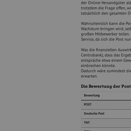
der Online-Versandgüter al
trotzdem die Frage offen, 
tatsächlich den gesamten O
Wahrscheinlich kann die Post
Wachstum bringen wird, sel
großen Mitbewerber teilen.
Service, da sich die Post 
Was die finanziellen Auswir
Centrobank), dass das Ergeb
entspräche etwa einem Gew
einbrechen könnte.
Dadurch wäre zumindest die 
erwarten.
Die Bewertung der Post-
Bewertung
POST
Deutsche Post
TNT