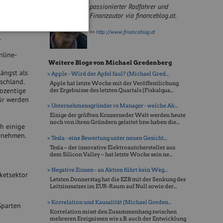
fwändig
passionierter Radfahrer und
Finanzautor via financeblog.at.
en Boom des
>>
http://www.financeblog.at
.
nline-
Weitere Blogs von Michael Gredenberg
längst als
» Apple - Wird der Apfel faul? (Michael Gred...
schland.
Apple hat letzte Woche mit der Veröffentlichung
rozentige
der Ergebnisse des letzten Quartals (Fiskalqua...
für werden
» Unternehmensgründer vs Manager - welche Ak...
Einige der größten Konzerneder Welt werden heute
noch von ihren Gründern geleitet bzw. haben die...
h einige
ernehmen.
» Tesla - eine Bewertung unter neuen Gesicht...
Tesla – der innovative Elektroautohersteller aus
dem Silicon Valley – hat letzte Woche sein ne...
» Negative Zinsen - an Aktien führt kein Weg...
ketsektor
Letzten Donnerstag hat die EZB mit der Senkung des
Leitzinssatzes im EUR-Raum auf Null sowie der...
» Korrelation und Kausalität (Michael Greden...
Sparten
Korrelation misst den Zusammenhang zwischen
mehreren Ereignissen wie z.B. auch der Entwicklung