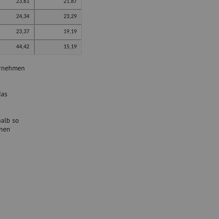
23,61
21,87
24,34
23,29
23,37
19,19
44,42
15,19
ernehmen
das
halb so
nnen