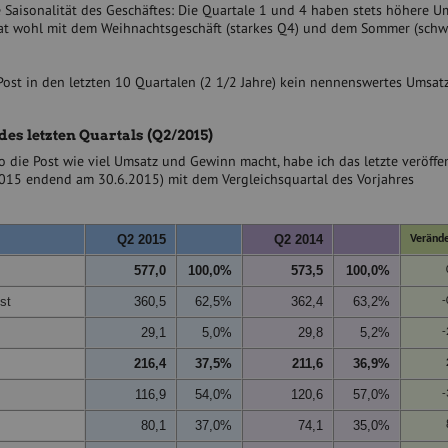
e Saisonalität des Geschäftes: Die Quartale 1 und 4 haben stets höhere U
hat wohl mit dem Weihnachtsgeschäft (starkes Q4) und dem Sommer (sch
 Post in den letzten 10 Quartalen (2 1/2 Jahre) kein nennenswertes Umsa
des letzten Quartals (Q2/2015)
die Post wie viel Umsatz und Gewinn macht, habe ich das letzte veröffen
2015 endend am 30.6.2015) mit dem Vergleichsquartal des Vorjahres
Q2 2015
Q2 2014
Veränd
577,0
100,0%
573,5
100,0%
st
360,5
62,5%
362,4
63,2%
-
29,1
5,0%
29,8
5,2%
-
216,4
37,5%
211,6
36,9%
116,9
54,0%
120,6
57,0%
-
80,1
37,0%
74,1
35,0%