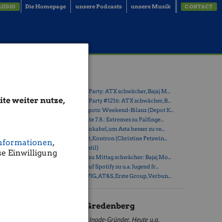
Die Homepage
unsere Podcasts
unsere Musik
AUDIO
CONTACT
er
Latest Blogs
» Wiener Börse Party: ATX schwächer, Bajaj M...
te weiter nutze,
» Wiener Börse Party #1216: ATX schwächer, B...
» Österreich-Depots: Weekend-Bilanz (Depot K...
digung der
» Börsegeschichte 7.8.: Extremes zu Palfinge...
or die
» Nachlese: 10 Vokabel, um Asta besser zu ve...
» PIR-News: Post, Kontron (Christine Petzwin...
nformationen
,
matik heute
» (Christian Drastil)
e Einwilligung
n
» Wiener Börse zu Mittag schwächer: Bajaj Mo...
» Börse-Inputs auf Spotify zu u.a. Jugend fr...
» ATX-Trends: VIG, AT&S, Erste Group, Verbun...
Michael Gredenberg
Post (Email)
Inode-Gründer. Heute u.a.