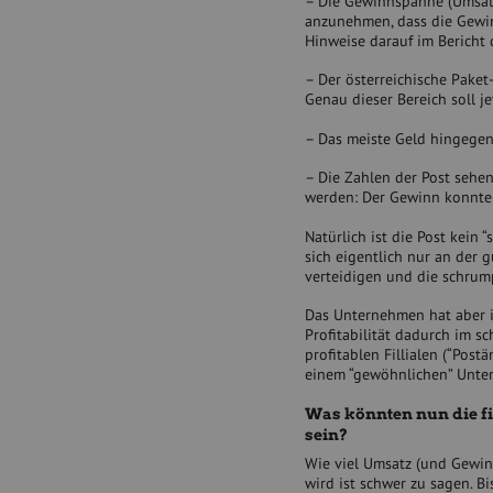
– Die Gewinnspanne (Umsatzre
anzunehmen, dass die Gewin
Hinweise darauf im Bericht 
– Der österreichische Paket-
Genau dieser Bereich soll 
– Das meiste Geld hingegen 
– Die Zahlen der Post sehen
werden: Der Gewinn konnte 
Natürlich ist die Post kei
sich eigentlich nur an der
verteidigen und die schrum
Das Unternehmen hat aber i
Profitabilität dadurch im sc
profitablen Fillialen (“Post
einem “gewöhnlichen” Unter
Was könnten nun die fi
sein?
Wie viel Umsatz (und Gewinn
wird ist schwer zu sagen. B