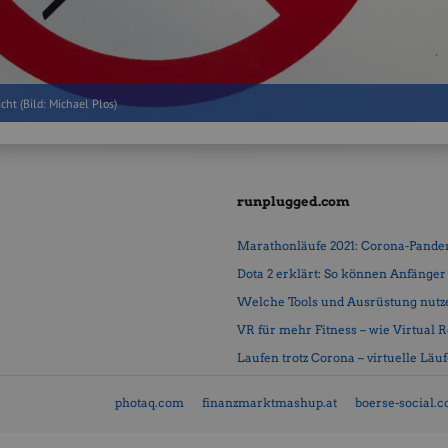
icht (Bild: Michael Plos)
runplugged.com
Marathonläufe 2021: Corona-Pandemi
Dota 2 erklärt: So können Anfänger b
Welche Tools und Ausrüstung nutz
VR für mehr Fitness – wie Virtual Rea
Laufen trotz Corona – virtuelle Läu
photaq.com
finanzmarktmashup.at
boerse-social.