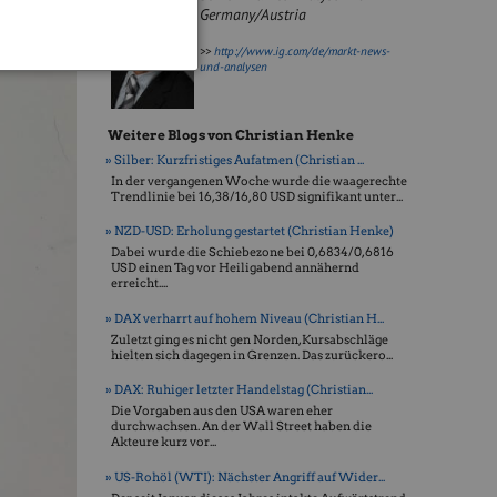
Germany/Austria
bernimmt.
>>
http://www.ig.com/de/markt-news-
und-analysen
Weitere Blogs von Christian Henke
» Silber: Kurzfristiges Aufatmen (Christian ...
In der vergangenen Woche wurde die waagerechte
Trendlinie bei 16,38/16,80 USD signifikant unter...
» NZD-USD: Erholung gestartet (Christian Henke)
Dabei wurde die Schiebezone bei 0,6834/0,6816
USD einen Tag vor Heiligabend annähernd
erreicht....
» DAX verharrt auf hohem Niveau (Christian H...
Zuletzt ging es nicht gen Norden, Kursabschläge
hielten sich dagegen in Grenzen. Das zurückero...
» DAX: Ruhiger letzter Handelstag (Christian...
Die Vorgaben aus den USA waren eher
durchwachsen. An der Wall Street haben die
Akteure kurz vor...
» US-Rohöl (WTI): Nächster Angriff auf Wider...