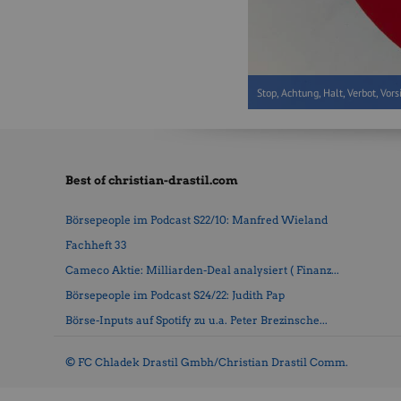
Stop, Achtung, Halt, Verbot, Vors
Best of christian-drastil.com
Börsepeople im Podcast S22/10: Manfred Wieland
Fachheft 33
Cameco Aktie: Milliarden-Deal analysiert ( Finanz...
Börsepeople im Podcast S24/22: Judith Pap
Börse-Inputs auf Spotify zu u.a. Peter Brezinsche...
© FC Chladek Drastil Gmbh/Christian Drastil Comm.