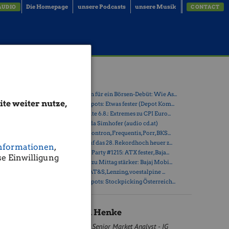
Die Homepage
unsere Podcasts
unsere Musik
AUDIO
CONTACT
Latest Blogs
» Zehn Vokabeln für ein Börsen-Debüt: Wie As...
te weiter nutze,
» Österreich-Depots: Etwas fester (Depot Kom...
» Börsegeschichte 6.8.: Extremes zu CPI Euro...
tinpreis
» Nachlese: Linda Simhofer (audio cd.at)
» PIR-News zu Kontron, Frequentis, Porr, BKS...
» ATX steuert auf das 28. Rekordhoch heuer z...
war erst
nformationen
,
 zur
» Wiener Börse Party #1215: ATX fester, Baja...
e Einwilligung
» Wiener Börse zu Mittag stärker: Bajaj Mobi...
» ATX-Trends: AT&S, Lenzing, voestalpine ...
939 USD,
» Österreich-Depots: Stockpicking Österreich...
i 957/958
Christian Henke
Senior Market Analyst - IG