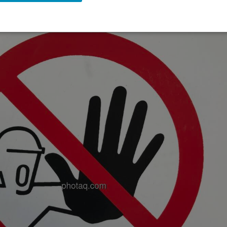
 es sich bei diesem Beitrag um keine Anlageberatung handelt und IG keinerlei Haftung ü