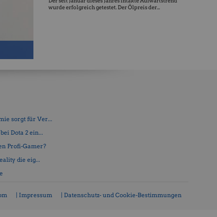
Der seit Januar dieses Jahres intakte Aufwärtstrend
wurde erfolgreich getestet. Der Ölpreis der...
e sorgt für Ver...
ei Dota 2 ein...
en Profi-Gamer?
lity die eig...
fe
com
| Impressum
| Datenschutz- und Cookie-Bestimmungen