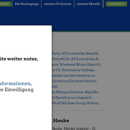
Die Homepage
unsere Podcasts
unsere Musik
AUDIO
CONTACT
auf
Latest Blogs
» Wiener Börse Party: ATX schwächer, Bajaj M...
te weiter nutze,
» Wiener Börse Party #1216: ATX schwächer, B...
» Österreich-Depots: Weekend-Bilanz (Depot K...
 WTI hat
» Börsegeschichte 7.8.: Extremes zu Palfinge...
ht.
» Nachlese: 10 Vokabel, um Asta besser zu ve...
0 USD
» PIR-News: Post, Kontron (Christine Petzwin...
nformationen
,
» (Christian Drastil)
e Einwilligung
lpreis der
» Wiener Börse zu Mittag schwächer: Bajaj Mo...
uell 53,00
» Börse-Inputs auf Spotify zu u.a. Jugend fr...
5 USD in
» ATX-Trends: VIG, AT&S, Erste Group, Verbun...
Christian Henke
Senior Market Analyst - IG