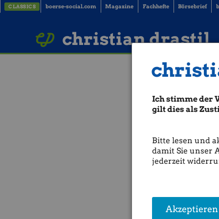
boerse-social.com
Magazine
Fachhefte
Börsebrief
b
CLASSICS
t
m
LinkedIn
Imprint
BUCH BESTELLEN
l
christian drastil
,
(
©
w
christi
w
29.12.2016 17:
w
.
Widerstand (
s
Ich stimme der 
h
gilt dies als Zu
Der seit Januar dieses Jahre
u
sich von der Chartmarke wi
t
Oberhalb dieser Bastion kö
t
vorstoßen.
Bitte lesen und a
e
r
damit Sie unser 
Allerdings sollte ein Sprun
s
jederzeit widerru
Sorte
WTI
an dieser Chartma
t
USD ein durchaus realistisc
o
Form einer weiteren waagere
c
k
Im Original hier erschienen
.
Akzeptieren
c