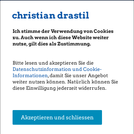
MENU
Seiten: 0 heute/
christian drastil
christian drastil
CLASSICS
boerse-social.com
Ich stimme der Verwendung von Cookies
Magazine
zu. Auch wenn ich diese Website weiter
Fachhefte
nutze, gilt dies als Zustimmung.
Börsebrief
boersegeschichte.at
Bitte lesen und akzeptieren Sie die
sportgeschichte.at
Datenschutzinformation und Cookie-
photaq.com
Informationen
, damit Sie unser Angebot
weiter nutzen können. Natürlich können Sie
openingbell.eu
diese Einwilligung jederzeit widerrufen.
AUDIO
Die Homepage
unsere Podcasts
Akzeptieren und schliessen
unsere Musik