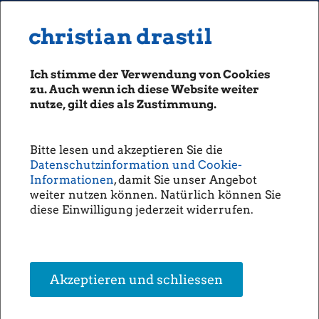
MENU
Seiten: 0 heute/
christian drastil
christian drastil
CLASSICS
boerse-social.com
Ich stimme der Verwendung von Cookies
Magazine
zu. Auch wenn ich diese Website weiter
Fachhefte
nutze, gilt dies als Zustimmung.
Börsebrief
boersegeschichte.at
Bitte lesen und akzeptieren Sie die
sportgeschichte.at
Datenschutzinformation und Cookie-
photaq.com
Informationen
, damit Sie unser Angebot
weiter nutzen können. Natürlich können Sie
openingbell.eu
diese Einwilligung jederzeit widerrufen.
AUDIO
Die Homepage
unsere Podcasts
Akzeptieren und schliessen
unsere Musik