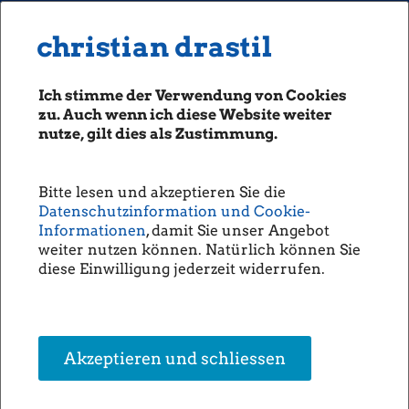
MENU
Seiten: 0 heute/
christian drastil
christian drastil
CLASSICS
boerse-social.com
Ich stimme der Verwendung von Cookies
Magazine
zu. Auch wenn ich diese Website weiter
Fachhefte
nutze, gilt dies als Zustimmung.
Essen+Trinken: 1 Fonds + 3 Aktien
Börsebrief
| DSW Concept Food | Kraft Heinz |
boersegeschichte.at
Coca-Cola | Nomad vs. FRoSTA
Bitte lesen und akzeptieren Sie die
sportgeschichte.at
Datenschutzinformation und Cookie-
(Christian W. Röhl)
photaq.com
Informationen
, damit Sie unser Angebot
weiter nutzen können. Natürlich können Sie
openingbell.eu
Nestlé, PepsiCo, General Mills & Co: Nahrungsmittel- und Getränke-
diese Einwilligung jederzeit widerrufen.
Hersteller stehen für Preismacht, Cashflows und Dividenden. Umso
erstaunlicher, dass es weiterhin keinen ETF gibt, der diesen
AUDIO
„ESSENtiellen“ Sektor global investierbar macht.
Die Homepage
Der Beitrag
Essen+Trinken: 1 Fonds + 3 Aktien | DSW Concept Food |
unsere Podcasts
Kraft Heinz | Coca-Cola | Nomad vs. FRoSTA
erschien zuerst auf
Akzeptieren und schliessen
DividendenAdel
.
unsere Musik