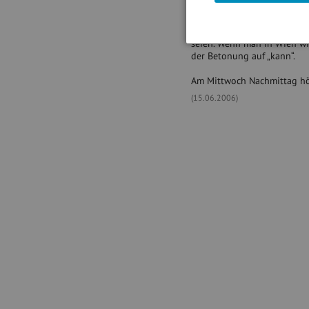
könnte.
Das Schöne an den neuen Mar
seien. Wenn man in Wien wi
der Betonung auf „kann“.
Am Mittwoch Nachmittag hör
(15.06.2006)