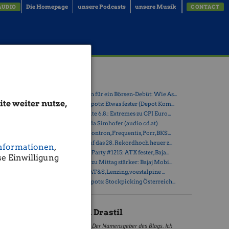
Die Homepage
unsere Podcasts
unsere Musik
AUDIO
CONTACT
Latest Blogs
» Zehn Vokabeln für ein Börsen-Debüt: Wie As...
te weiter nutze,
ahtlos in
» Österreich-Depots: Etwas fester (Depot Kom...
» Börsegeschichte 6.8.: Extremes zu CPI Euro...
» Nachlese: Linda Simhofer (audio cd.at)
ien die
» PIR-News zu Kontron, Frequentis, Porr, BKS...
bringen.
» ATX steuert auf das 28. Rekordhoch heuer z...
nformationen
,
» Wiener Börse Party #1215: ATX fester, Baja...
e Einwilligung
» Wiener Börse zu Mittag stärker: Bajaj Mobi...
nvestoren
» ATX-Trends: AT&S, Lenzing, voestalpine ...
für Wien
» Österreich-Depots: Stockpicking Österreich...
onellen
Christian Drastil
ie
̈ckfliessen
Der Namensgeber des Blogs. Ich