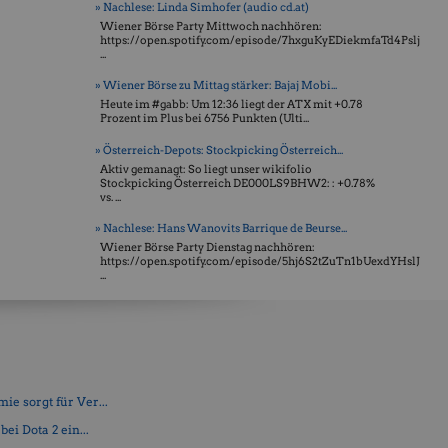
» Nachlese: Linda Simhofer (audio cd.at)
Wiener Börse Party Mittwoch nachhören:
https://open.spotify.com/episode/7hxguKyEDiekmfaTd4Pslj
...
» Wiener Börse zu Mittag stärker: Bajaj Mobi...
Heute im #gabb: Um 12:36 liegt der ATX mit +0.78
Prozent im Plus bei 6756 Punkten (Ulti...
» Österreich-Depots: Stockpicking Österreich...
Aktiv gemanagt: So liegt unser wikifolio
Stockpicking Öster­reich DE000LS9BHW2: : +0.78%
vs. ...
» Nachlese: Hans Wanovits Barrique de Beurse...
Wiener Börse Party Dienstag nachhören:
https://open.spotify.com/episode/5hj6S2tZuTn1bUexdYHslJ
...
e sorgt für Ver...
ei Dota 2 ein...