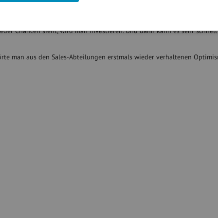
ktteilnehmern ist, dass man ihnen viel nachsagt, aber nicht, dass sie „n
eder Chancen sieht, wird man investieren. Und dann kann es sehr schnell
te man aus den Sales-Abteilungen erstmals wieder verhaltenen Optimis