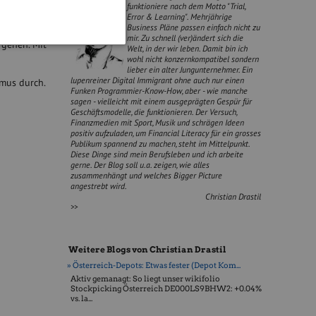
funktioniere nach dem Motto "Trial,
Error & Learning". Mehrjährige
Business Pläne passen einfach nicht zu
achtragend“
mir. Zu schnell (ver)ändert sich die
 gehen. Mit
Welt, in der wir leben. Damit bin ich
wohl nicht konzernkompatibel sondern
lieber ein alter Jungunternehmer. Ein
lupenreiner Digital Immigrant ohne auch nur einen
mus durch.
Funken Programmier-Know-How, aber - wie manche
sagen - vielleicht mit einem ausgeprägten Gespür für
Geschäftsmodelle, die funktionieren. Der Versuch,
Finanzmedien mit Sport, Musik und schrägen Ideen
positiv aufzuladen, um Financial Literacy für ein grosses
Publikum spannend zu machen, steht im Mittelpunkt.
Diese Dinge sind mein Berufsleben und ich arbeite
gerne. Der Blog soll u.a. zeigen, wie alles
zusammenhängt und welches Bigger Picture
angestrebt wird.
Christian Drastil
>>
Weitere Blogs von Christian Drastil
» Österreich-Depots: Etwas fester (Depot Kom...
Aktiv gemanagt: So liegt unser wikifolio
Stockpicking Öster­reich DE000LS9BHW2: +0.04%
vs. la...