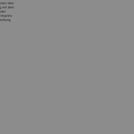
ionen über
ng mit dem
oder
entspreis
twerbung