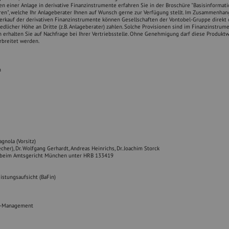
n einer Anlage in derivative Finanzinstrumente erfahren Sie in der Broschüre "Basisinformat
en", welche Ihr Anlageberater Ihnen auf Wunsch gerne zur Verfügung stellt. Im Zusammenha
rkauf der derivativen Finanzinstrumente können Gesellschaften der Vontobel-Gruppe direkt 
iedlicher Höhe an Dritte (z.B. Anlageberater) zahlen. Solche Provisionen sind im Finanzinstrum
n erhalten Sie auf Nachfrage bei Ihrer Vertriebsstelle. Ohne Genehmigung darf diese Produk
erbreitet werden.
n
agnola (Vorsitz)
cher), Dr. Wolfgang Gerhardt, Andreas Heinrichs, Dr. Joachim Storck
r beim Amtsgericht München unter HRB 133419
istungsaufsicht (BaFin)
et-Management