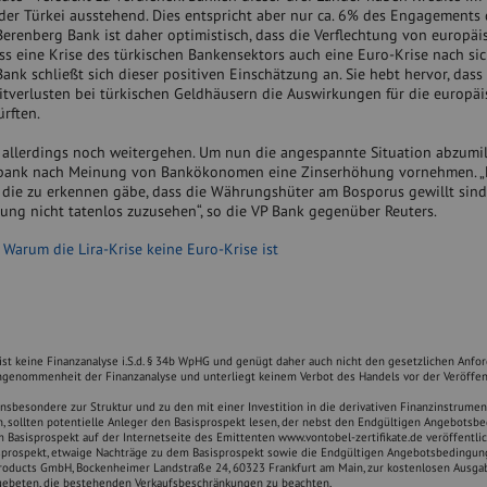
der Türkei ausstehend. Dies entspricht aber nur ca. 6% des Engagements 
erenberg Bank ist daher optimistisch, dass die Verflechtung von europäi
ass eine Krise des türkischen Bankensektors auch eine Euro-Krise nach si
nk schließt sich dieser positiven Einschätzung an. Sie hebt hervor, dass 
itverlusten bei türkischen Geldhäusern die Auswirkungen für die europä
rften.
e allerdings noch weitergehen. Um nun die angespannte Situation abzumil
nbank nach Meinung von Bankökonomen eine Zinserhöhung vornehmen. „
, die zu erkennen gäbe, dass die Währungshüter am Bosporus gewillt sind
ung nicht tatenlos zuzusehen“, so die VP Bank gegenüber Reuters.
:
Warum die Lira-Krise keine Euro-Krise ist
t keine Finanzanalyse i.S.d. § 34b WpHG und genügt daher auch nicht den gesetzlichen Anfo
ngenommenheit der Finanzanalyse und unterliegt keinem Verbot des Handels vor der Veröffen
nsbesondere zur Struktur und zu den mit einer Investition in die derivativen Finanzinstrume
n, sollten potentielle Anleger den Basisprospekt lesen, der nebst den Endgültigen Angebots
Basisprospekt auf der Internetseite des Emittenten www.vontobel-zertifikate.de veröffentlich
sprospekt, etwaige Nachträge zu dem Basisprospekt sowie die Endgültigen Angebotsbedingu
Products GmbH, Bockenheimer Landstraße 24, 60323 Frankfurt am Main, zur kostenlosen Ausga
gebeten, die bestehenden Verkaufsbeschränkungen zu beachten.