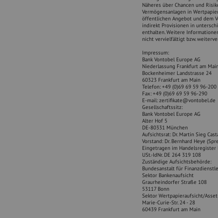
c
Näheres über Chancen und Risike
o
Vermögensanlagen in Wertpapier
i
öffentlichen Angebot und dem Ve
indirekt Provisionen in untersch
n
enthalten. Weitere Informatione
s
nicht vervielfältigt bzw. weiterv
-
Impressum:
a
Bank Vontobel Europe AG
n
Niederlassung Frankfurt am Mai
d
Bockenheimer Landstrasse 24
-
60323 Frankfurt am Main
Telefon: +49 (0)69 69 59 96-200
f
Fax: +49 (0)69 69 59 96-290
o
E-mail: zertifikate@vontobel.de
l
Gesellschaftssitz:
Bank Vontobel Europe AG
d
Alter Hof 5
e
DE-80331 München
d
Aufsichtsrat: Dr. Martin Sieg Cast
-
Vorstand: Dr. Bernhard Heye (Spre
Eingetragen im Handelsregiste
n
USt.-IdNr. DE 264 319 108
o
Zuständige Aufsichtsbehörde:
t
Bundesanstalt für Finanzdienstle
Sektor Bankenaufsicht
e
Graurheindorfer Straße 108
s
53117 Bonn
.
Sektor Wertpapieraufsicht/Ass
h
Marie-Curie-Str. 24 - 28
60439 Frankfurt am Main
t