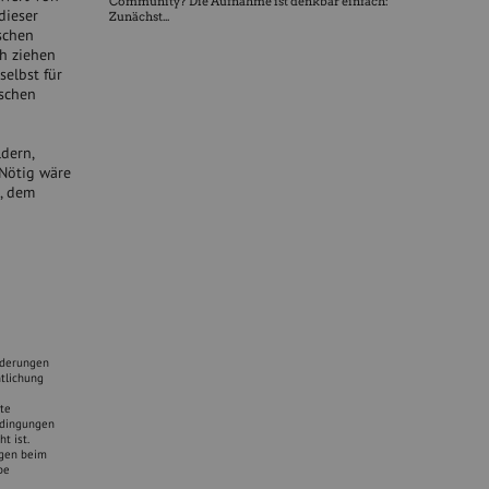
Community? Die Aufnahme ist denkbar einfach:
dieser
Zunächst...
schen
ch ziehen
selbst für
ischen
dern,
Nötig wäre
, dem
rderungen
tlichung
nte
bedingungen
t ist.
ngen beim
be