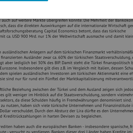
 um die Türkei längst auch die Märkte außerhalb des Landes erfasst. Ge
taatsanleihen oder der Schweizer Franken, während der Euro hingegen un
teressiert sind ausländische Investoren insbesondere an der Frage, ob die
i auch auf weitere Märkte übergreifen könnte. Die Mehrheit der Bankök
isch, dass die direkten Auswirkungen auf die internationale Wirtschaft ge
haftsforschungsberatung Capital Economics betont, dass das türkische
mit ca. USD 900 Mrd. nur 1% der Weltwirtschaft ausmache und damit kleine
n ausländischen Anlegern auf dem türkischen Finanzmarkt verhältnismäßi
 finanzierten Ausländer zwar ca. 60% der türkischen Staatsverschuldung, 
gt aber lediglich bei 30% des BIP. Damit steht die Türkei finanzpolitisch b
Eurozone. Insbesondere gilt dies z.B. im Vergleich mit Italien, dessen Sc
udem spielen ausländischen Investoren am türkischen Aktienmarkt eine e
sie sind nur für rund ein Fünftel der Marktkapitalisierung mitverantwortl
aftliche Beziehung zwischen der Türkei und dem Ausland zeigen sich jedo
ies gilt weniger im Hinblick auf die Staatsverschuldung, sondern vielmehr
atsektors, da diese Schulden häufig in Fremdwährungen denominiert sind.
 zu nutzen, haben sich viele türkische Unternehmen und Finanzinstitute 
 Dollar verschuldet. Durch den Absturz der Lira dürfte es den Unternehm
und Kreditrückzahlungen in harten Devisen zu begleichen.
diten haben auch die europäischen Banken - insbesondere spanische, fr
itute - versucht zu verdienen. Banken dieser drei Länder haben Kredite im