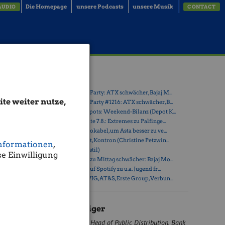
Die Homepage
unsere Podcasts
unsere Musik
AUDIO
CONTACT
o
Latest Blogs
» Wiener Börse Party: ATX schwächer, Bajaj M...
te weiter nutze,
» Wiener Börse Party #1216: ATX schwächer, B...
» Österreich-Depots: Weekend-Bilanz (Depot K...
 das
» Börsegeschichte 7.8.: Extremes zu Palfinge...
iegenden
» Nachlese: 10 Vokabel, um Asta besser zu ve...
» PIR-News: Post, Kontron (Christine Petzwin...
nformationen
,
in am
» (Christian Drastil)
e Einwilligung
itig
» Wiener Börse zu Mittag schwächer: Bajaj Mo...
rderungen
» Börse-Inputs auf Spotify zu u.a. Jugend fr...
hen Devisen
» ATX-Trends: VIG, AT&S, Erste Group, Verbun...
sverfalls
ei es nun
Heiko Geiger
Head of Public Distribution, Bank