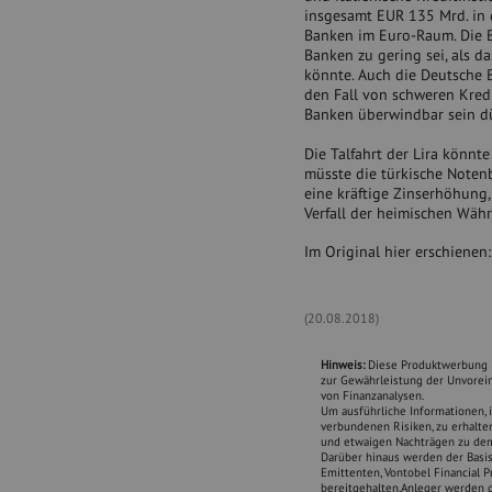
insgesamt EUR 135 Mrd. in 
d
Banken im Euro-Raum. Die B
-
Banken zu gering sei, als d
i
könnte. Auch die Deutsche Ba
m
den Fall von schweren Kred
a
Banken überwindbar sein dü
g
e
Die Talfahrt der Lira könnt
-
müsste die türkische Note
o
eine kräftige Zinserhöhung
f
Verfall der heimischen Währ
-
t
Im Original hier erschienen
u
r
k
i
(20.08.2018)
s
h
Hinweis:
Diese Produktwerbung is
-
zur Gewährleistung der Unvorei
l
von Finanzanalysen.
Um ausführliche Informationen, i
i
verbundenen Risiken, zu erhalte
r
und etwaigen Nachträgen zu dem 
a
Darüber hinaus werden der Basi
Emittenten, Vontobel Financial 
-
bereitgehalten.Anleger werden 