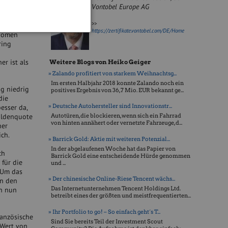
Vontobel Europe AG
sucht sind
ter
>>
https://zertifikate.vontobel.com/DE/Home
onomen
ring
r ist als
Weitere Blogs von Heiko Geiger
» Zalando profitiert von starkem Weihnachtsg...
Im ersten Halbjahr 2018 konnte Zalando noch ein
g niedrig
positives Ergebnis von 36,7 Mio. EUR bekannt ge...
die
» Deutsche Autohersteller sind Innovationstr...
esser da,
huldenquote
Autotüren, die blockieren, wenn sich ein Fahrrad
von hinten annähert oder vernetzte Fahrzeuge, d...
her
ich.
» Barrick Gold: Aktie mit weiteren Potenzial...
In der abgelaufenen Woche hat das Papier von
ch
Barrick Gold eine entscheidende Hürde genommen
 für die
und ...
 Um das
» Der chinesische Online-Riese Tencent wächs...
in den
Das Internetunternehmen Tencent Holdings Ltd.
en nun
betreibt eines der größten und meistfrequentierten...
» Ihr Portfolio to go! – So einfach geht´s T...
anzösische
Sind Sie bereits Teil der Investment Scout
 Wert von