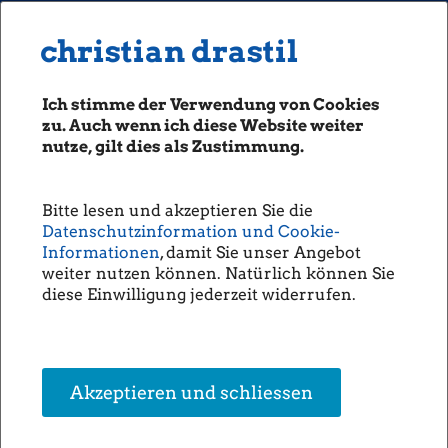
MENU
Seiten: 0 heute/
christian drastil
christian drastil
CLASSICS
boerse-social.com
Ich stimme der Verwendung von Cookies
Magazine
zu. Auch wenn ich diese Website weiter
Fachhefte
nutze, gilt dies als Zustimmung.
Börsebrief
boersegeschichte.at
Bitte lesen und akzeptieren Sie die
sportgeschichte.at
Datenschutzinformation und Cookie-
photaq.com
Informationen
, damit Sie unser Angebot
weiter nutzen können. Natürlich können Sie
openingbell.eu
diese Einwilligung jederzeit widerrufen.
AUDIO
Die Homepage
unsere Podcasts
Akzeptieren und schliessen
unsere Musik