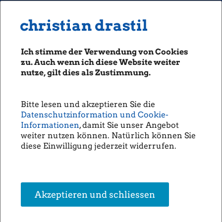
MENU
Seiten: 0 heute/
christian drastil
christian drastil
CLASSICS
boerse-social.com
Ich stimme der Verwendung von Cookies
Magazine
zu. Auch wenn ich diese Website weiter
Fachhefte
nutze, gilt dies als Zustimmung.
Willkommen David Scharler
Börsebrief
(Stefan Greunz)
boersegeschichte.at
Bitte lesen und akzeptieren Sie die
sportgeschichte.at
There is a new ninja in town…
Datenschutzinformation und Cookie-
photaq.com
Informationen
, damit Sie unser Angebot
weiter nutzen können. Natürlich können Sie
openingbell.eu
diese Einwilligung jederzeit widerrufen.
AUDIO
Die Homepage
unsere Podcasts
Akzeptieren und schliessen
unsere Musik