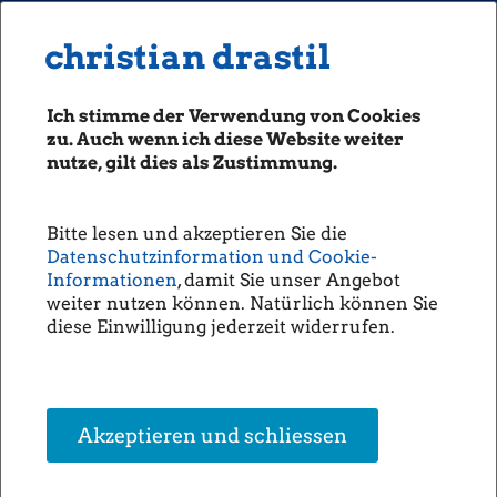
MENU
Seiten: 0 heute/
christian drastil
christian drastil
CLASSICS
boerse-social.com
Ich stimme der Verwendung von Cookies
Magazine
zu. Auch wenn ich diese Website weiter
Fachhefte
nutze, gilt dies als Zustimmung.
Wird die mittelfristige
Börsebrief
Aufwärtstrendlinie beim DAX-
boersegeschichte.at
Index halten? (trading-treff.de,
Bitte lesen und akzeptieren Sie die
sportgeschichte.at
Datenschutzinformation und Cookie-
Christoph Scherbaum)
photaq.com
Informationen
, damit Sie unser Angebot
weiter nutzen können. Natürlich können Sie
openingbell.eu
Der folgende Wochenchart des
DAX
-Index zeigt die
diese Einwilligung jederzeit widerrufen.
Kursentwicklung seit November 2014. Wir blicken auf einen
Aufwärtstrend, der im Februar 2016 bei einem Indexstand von 8.700
AUDIO
Punkten begonnen hat. Wird die mittelfristige Aufwärtstrendlinie
beim DAX-Index halten?
Die Homepage
unsere Podcasts
DAX-Index Wochenchart mit Aufwärtstrendlinie
Akzeptieren und schliessen
unsere Musik