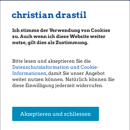
MENU
Seiten: 0 heute/
christian drastil
christian drastil
CLASSICS
boerse-social.com
Ich stimme der Verwendung von Cookies
Magazine
zu. Auch wenn ich diese Website weiter
Fachhefte
nutze, gilt dies als Zustimmung.
Börsebrief
boersegeschichte.at
Bitte lesen und akzeptieren Sie die
sportgeschichte.at
Datenschutzinformation und Cookie-
photaq.com
Informationen
, damit Sie unser Angebot
weiter nutzen können. Natürlich können Sie
openingbell.eu
diese Einwilligung jederzeit widerrufen.
AUDIO
Die Homepage
unsere Podcasts
Akzeptieren und schliessen
unsere Musik