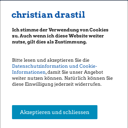
MENU
Seiten: 0 heute/
christian drastil
christian drastil
CLASSICS
boerse-social.com
Ich stimme der Verwendung von Cookies
Magazine
zu. Auch wenn ich diese Website weiter
Fachhefte
nutze, gilt dies als Zustimmung.
Börsebrief
boersegeschichte.at
Bitte lesen und akzeptieren Sie die
sportgeschichte.at
Datenschutzinformation und Cookie-
photaq.com
Informationen
, damit Sie unser Angebot
weiter nutzen können. Natürlich können Sie
openingbell.eu
diese Einwilligung jederzeit widerrufen.
AUDIO
Die Homepage
unsere Podcasts
Akzeptieren und schliessen
unsere Musik