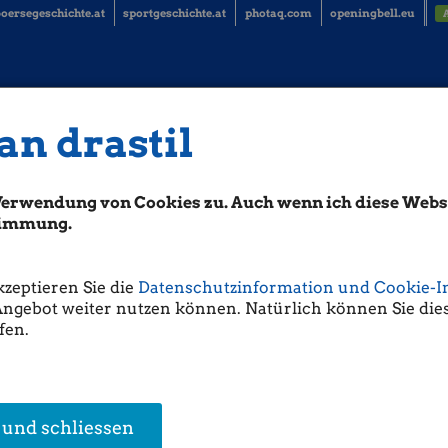
oersegeschichte.at
sportgeschichte.at
photaq.com
openingbell.eu
an drastil
Verwendung von Cookies zu. Auch wenn ich diese Websi
stimmung.
kzeptieren Sie die
Datenschutzinformation und Cookie-I
Angebot weiter nutzen können. Natürlich können Sie dies
fen.
 und schliessen
en Research
Ute Greutter
Thomas Schneidh