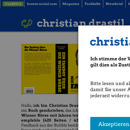
boerse-social.com
Magazine
Fachhefte
Börsebrief
b
CLASSICS
LinkedIn
Imprint
BUCH BESTELLEN
christian drastil
christi
Ich stimme der 
gilt dies als Zu
Bitte lesen und a
damit Sie unser 
jederzeit widerru
Hallo,
ich bin Christian Drastil
und habe
ein
Buch geschrieben
, das ich allen, die die
Wiener Börse seit Jahren treu verfolgen,
empfehle (420 Seiten / 42 Euro).
Das
Akzeptieren
Feedback aus der Bubble bestätigt mich. Ich
Raiffeis