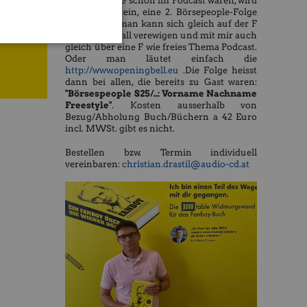
des Buchs, die schon im Podcast waren, wird
es möglich sein, eine 2. Börsepeople-Folge
zu machen, man kann sich gleich auf der F
hnig
wie Fanboywall verewigen und mit mir auch
gleich über eine F wie freies Thema Podcast.
Oder man läutet einfach die
http://www.openingbell.eu
.Die Folge heisst
dann bei allen, die bereits zu Gast waren:
"Börsespeople S25/..: Vorname Nachname
Freestyle"
. Kosten ausserhalb von
Bezug/Abholung Buch/Büchern a 42 Euro
incl. MWSt. gibt es nicht.
Bestellen bzw. Termin individuell
vereinbaren:
christian.drastil@audio-cd.at