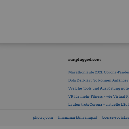
runplugged.com
Marathonläufe 2021: Corona-Pandemi
Dota 2 erklärt: So können Anfänger b
Welche Tools und Ausrüstung nutz
VR für mehr Fitness – wie Virtual Rea
Laufen trotz Corona – virtuelle Läu
photaq.com
finanzmarktmashup.at
boerse-social.