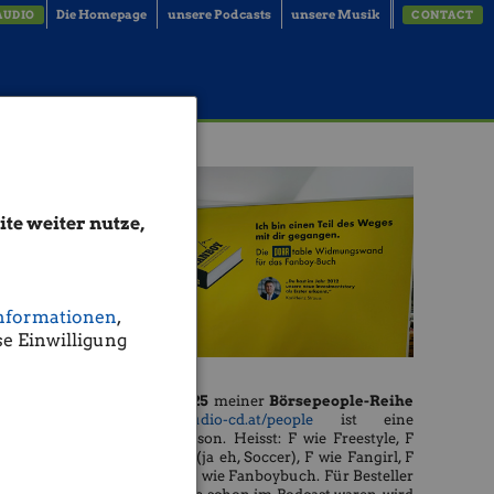
Die Homepage
unsere Podcasts
unsere Musik
AUDIO
CONTACT
te weiter nutze,
nformationen
,
e Einwilligung
Die
Season 25
meiner
Börsepeople-Reihe
http://www.audio-cd.at/people
ist eine
Freestyle-Season. Heisst: F wie Freestyle, F
wie Football (ja eh, Soccer), F wie Fangirl, F
wie Fanboy, F wie Fanboybuch. Für Besteller
ofer