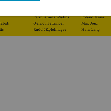
Richard Dobetsberger
Eduard Zehetner
Gregor Rosinger
Josef Obergantsc
Felix Lamezan-Salins
Roland Meier
Tabak
Gernot Heitzinger
Max Deml
tis
Rudolf Zipfelmayer
Hans Lang