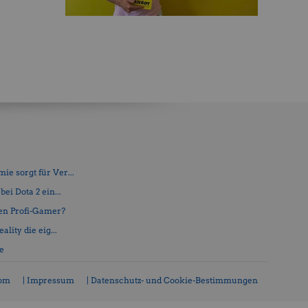
e sorgt für Ver...
ei Dota 2 ein...
en Profi-Gamer?
lity die eig...
fe
com
| Impressum
| Datenschutz- und Cookie-Bestimmungen