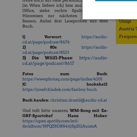
freue mich auf viele persönliche Übergaben
(in Wien liefere ich) bzw. auch bei mir im
ZFA
Office, siehe rechte Spalte mit den
Porr
Hinweisen zur nächsten Börsepeople-
Uniqa
Season. Anbei drei Leseproben aus dem
Buch.
Austria 
Frequen
1) Vorwort
:
https://audio-
cd.at/page/podcast/8676
2) 80s
:
https://audio-
cd.at/page/podcast/8523
3) Die Wölfl-Phase
https://audio-
:
cd.at/page/podcast/8617
Fotos zum Buch
:
https://www.photaq.com/page/index/4201
JC bookshelf
:
https://josefchladek.com/fanboy-buch
Buch kaufen
:
christian.drastil@audio-cd.at
​​​​​Und teilt bitte unseren
WM-Song mit Ex-
ORF-Sportchef Hans Huber
:
https://open.spotify.com/intl-
de/album/18PQZ8DBS4tijSpZGAuzmA