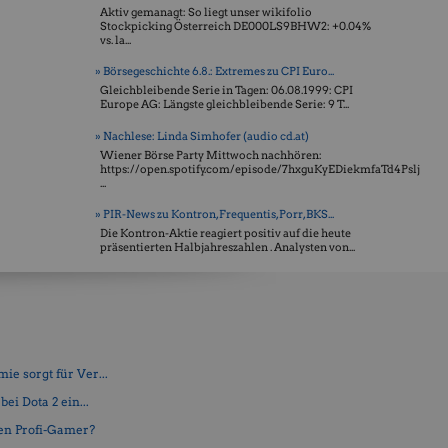
Aktiv gemanagt: So liegt unser wikifolio
Stockpicking Öster­reich DE000LS9BHW2: +0.04%
vs. la...
» Börsegeschichte 6.8.: Extremes zu CPI Euro...
Gleichbleibende Serie in Tagen: 06.08.1999: CPI
Europe AG: Längste gleichbleibende Serie: 9 T...
» Nachlese: Linda Simhofer (audio cd.at)
Wiener Börse Party Mittwoch nachhören:
https://open.spotify.com/episode/7hxguKyEDiekmfaTd4Pslj
...
» PIR-News zu Kontron, Frequentis, Porr, BKS...
Die Kontron-Aktie reagiert positiv auf die heute
präsentierten Halbjahreszahlen . Analysten von...
e sorgt für Ver...
ei Dota 2 ein...
en Profi-Gamer?