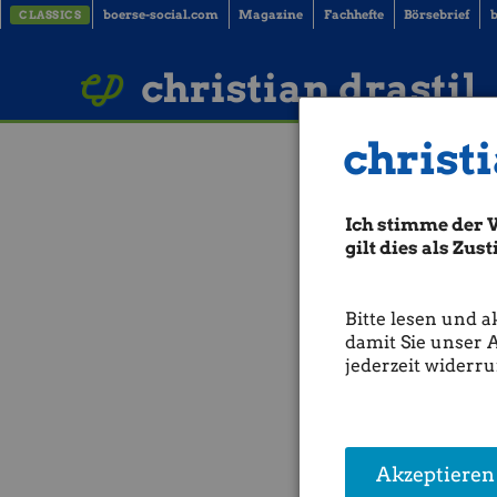
boerse-social.com
Magazine
Fachhefte
Börsebrief
b
CLASSICS
LinkedIn
Imprint
BUCH BESTELLEN
christian drastil
christi
Die Verlierer
Ich stimme der 
"Verlierer unter Österreichs Z
super Namen
VÖZ
, den Ver
gilt dies als Zu
einige wenige mit guten Ko
Ausnahmsweise bin ich mit 
die ORF-Gerätegebühren sow
Bitte lesen und a
Wer die richtigen Leute ken
damit Sie unser 
jederzeit widerru
Was WoFe weniger gefallen 
(06.04.2014)
Akzeptieren