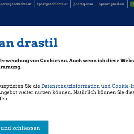
oersegeschichte.at
sportgeschichte.at
photaq.com
openingbell.eu
an drastil
 unter Österreichs Zeitungen
Verwendung von Cookies zu. Auch wenn ich diese Websi
eitungen"
- das ist für
Wolfgang Fellner
die Abkürzung für ein Konstrukt m
band Österreichischer Zeitungsherausgeber. WoFe ist gegen Presseförderu
stimmung.
ntakten, ORF-Zwangsgebühren und will Internet-Startups gefördert sehen.
ihm mal vollinhaltlich einer Meinung. Die verzerrende Presseförderung g
ieso und in Bezug auf Startups zählen leider auch nur gute Kontakte im
kzeptieren Sie die
Datenschutzinformation und Cookie-I
nt, bekommt Förderungen. Für alle anderen ist der Dschungel unübersich
Angebot weiter nutzen können. Natürlich können Sie dies
fen.
würde: Eine Begrenzung von Steuergeld-finanzierten Inseraten.
 und schliessen