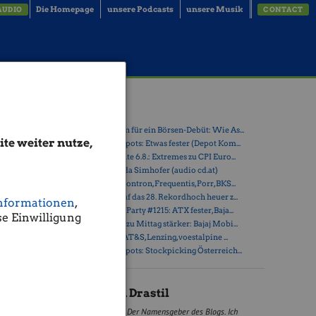
Die Homepage
unsere Podcasts
unsere Musik
AUDIO
CONTACT
Latest Blogs
» Zehn Vokabeln für ein Börsen-Debüt: Wie As...
te weiter nutze,
it dem
» Österreich-Depots: Etwas fester (Depot Kom...
ng für
» Börsegeschichte 6.8.: Extremes zu CPI Euro...
 Heisst:
» Nachlese: Linda Simhofer (audio cd.at)
ehört weg,
» PIR-News zu Kontron, Frequentis, Porr, BKS...
 Netzwerk.
» ATX steuert auf das 28. Rekordhoch heuer z...
nformationen
,
tlich.
» Wiener Börse Party #1215: ATX fester, Baja...
e Einwilligung
» Wiener Börse zu Mittag stärker: Bajaj Mobi...
» ATX-Trends: AT&S, Lenzing, voestalpine ...
» Österreich-Depots: Stockpicking Österreich...
Christian Drastil
Der Namensgeber des Blogs. Ich