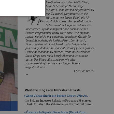
funktioniere nach dem Motto "Trial,
Error & Learning". Mehrjährige
Business Pläne passen einfach nicht zu
mir. Zu schnell (ver)ändert sich die
Welt, in der wir leben. Damit bin ich
wohl nicht konzernkompatibel sondern
lieber ein alter Jungunternehmer. Ein
lupenreiner Digital Immigrant ohne auch nur einen
Funken Programmier-Know-How, aber - wie manche
sagen - vielleicht mit einem ausgeprägten Gespür für
Geschäftsmodelle, die funktionieren. Der Versuch,
Finanzmedien mit Sport, Musik und schrägen Ideen
positiv aufzuladen, um Financial Literacy für ein grosses
Publikum spannend zu machen, steht im Mittelpunkt.
Diese Dinge sind mein Berufsleben und ich arbeite
gerne. Der Blog soll u.a. zeigen, wie alles
zusammenhängt und welches Bigger Picture
angestrebt wird.
Christian Drastil
>>
Weitere Blogs von Christian Drastil
» Zehn Vokabeln für ein Börsen-Debüt: Wie As...
Im Private Investor Relations Podcast #38 startet
Host Christian Drastil ein neues Format mit dem...
» Österreich-Depots: Etwas fester (Depot Kom...