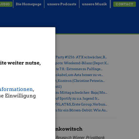
Die Homepage
unsere Podcasts
unsere Musik
AUDIO
CONTACT
Latest Blogs
» Wiener Börse Party #1216: ATX schwächer, B...
te weiter nutze,
ihrem
» Österreich-Depots: Weekend-Bilanz (Depot K...
b, auch
» Börsegeschichte 7.8.: Extremes zu Palfinge...
einen
» Nachlese: 10 Vokabel, um Asta besser zu ve...
 Kauflaune
» PIR-News: Post, Kontron (Christine Petzwin...
» (Christian Drastil)
nformationen
,
rime ging
» Wiener Börse zu Mittag schwächer: Bajaj Mo...
e Einwilligung
rbucht.
» Börse-Inputs auf Spotify zu u.a. Jugend fr...
t
» ATX-Trends: VIG, AT&S, Erste Group, Verbun...
pitzung im
» Zehn Vokabeln für ein Börsen-Debüt: Wie As...
de
äsident
Mario Tunkowitsch
Research Wiener Privatbank