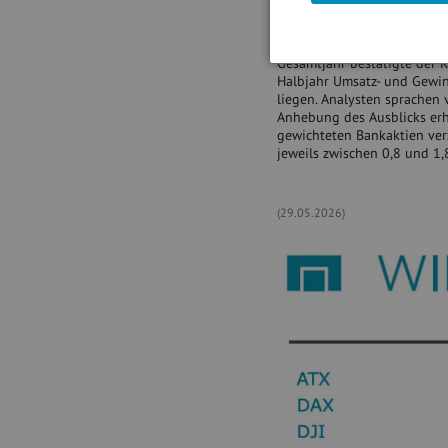
In Wien rückte noch einmal
Kursreaktionen überwiegend 
Umsatz- und Gewinnsteigeru
Gesamtjahr bestätigte der 
Halbjahr Umsatz- und Gewin
liegen. Analysten sprachen 
Anhebung des Ausblicks erh
gewichteten Bankaktien ver
jeweils zwischen 0,8 und 1,
(29.05.2026)