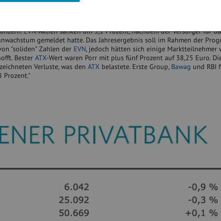
 die Berichtssaison mit Zahlen von VIG und EVN in den Fokus, wobei die
verhalten ausfielen. Titel der
Vienna Insurance
Group (VIG) büßten trotz
ng im ersten Quartal 2,6 Prozent ein. Den Ausblick für den Vorsteuerge
Konzern.
EVN
-Aktien sanken um 3,1 Prozent, nachdem der Versorger für da
nwachstum gemeldet hatte. Das Jahresergebnis soll im Rahmen der Prog
von "soliden" Zahlen der
EVN
, jedoch hätten sich einige Marktteilnehmer 
offt. Bester
ATX
-Wert waren Porr mit plus fünf Prozent auf 38,25 Euro. Di
zeichneten Verluste, was den
ATX
belastete. Erste Group,
Bawag
und RBI f
8 Prozent."