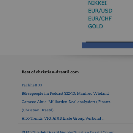
Best of christian-drastil.com
Fachheft 33
Börsepeople im Podcast S22/10: Manfred Wieland
Cameco Aktie: Milliarden-Deal analysiert ( Finanz...
(Christian Drastil)
ATX-Trends: VIG, AT&S, Erste Group, Verbund ...
© FC Chladek Drastil Gmbh/Christian Drastil Comm.