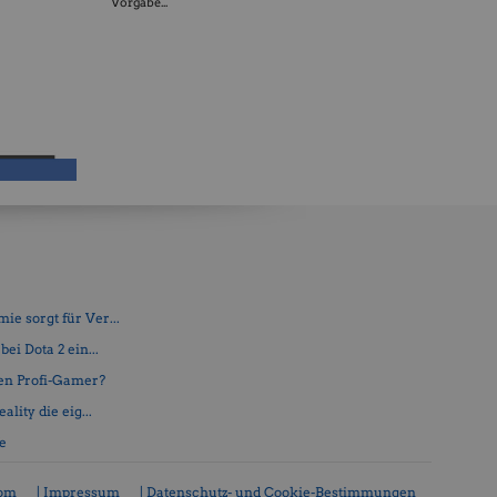
Vorgabe...
e sorgt für Ver...
ei Dota 2 ein...
en Profi-Gamer?
lity die eig...
fe
com
| Impressum
| Datenschutz- und Cookie-Bestimmungen