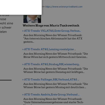
 einer
>>
https://www.wienerprivatbank.com
winn im
s erste
nose
wohl eine
Weitere Blogs von Mario Tunkowitsch
e schwer
» ATX-Trends: VIG, AT&S, Erste Group, Verbun...
ielen
Aus den Morning News der Wiener Privatbank:
"Am österreichischen Aktienmarkt hat der ATX
gestern...
» ATX-Trends: AT&S, Lenzing, voestalpine ...
Aus den Morning News der Wiener Privatbank: "Die
Börse Wien hat sich gestern Mittwoch mit Gewinn...
» ATX-Trends: AT&S, Strabag, RBI, wienerberg...
Aus den Morning News der Wiener Privatbank: "Die
Wiener Börse hat gestern Dienstag mit kräftigen...
» ATX-Trends: Palfinger, RBI, Verbund, AT&S ...
Aus den Morning News der Wiener Privatbank: "Die
Wiener Börse hat gestern Montag mit deutlichen ...
» ATX-Trends: Andritz, Erste Group, Verbund ...
Aus den Morning News der Wiener Privatbank:
"Gute Unternehmensergebnisse und starke Tech-