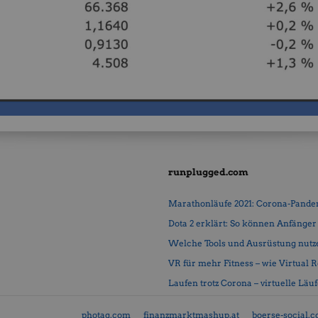
runplugged.com
Marathonläufe 2021: Corona-Pandemi
Dota 2 erklärt: So können Anfänger b
Welche Tools und Ausrüstung nutz
VR für mehr Fitness – wie Virtual Rea
Laufen trotz Corona – virtuelle Läu
photaq.com
finanzmarktmashup.at
boerse-social.