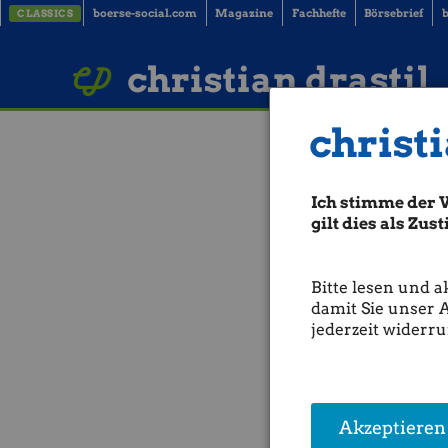
boerse-social.com
Magazine
Fachhefte
Börsebrief
b
CLASSICS
LinkedIn
Imprint
BUCH BESTELLEN
christian drastil
christi
ATX-Trends: P
Ich stimme der 
Aus den Morning News der W
Höchststand abgefallen. Nac
gilt dies als Zu
Meldungen über eine bevor
kleinen Freudensprung. Nac
bei den Anlegern zu wecken
Bitte lesen und a
Gegenliebe.Zum Handelsende
damit Sie unser 
es um 0,84 Prozent auf 2.9
jederzeit widerru
Inzwischen liegt der Preis
Handelsende wieder bei kna
Iran-Krieg nach gegenseiti
Einigung. Laut einem Berich
Grundsatzerklärung zur Ver
Donald Trump
müsse jedoch
Akzeptieren