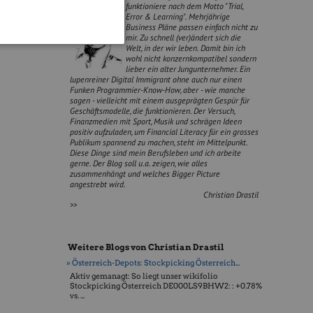
funktioniere nach dem Motto "Trial,
Error & Learning". Mehrjährige
Business Pläne passen einfach nicht zu
mir. Zu schnell (ver)ändert sich die
Welt, in der wir leben. Damit bin ich
wohl nicht konzernkompatibel sondern
lieber ein alter Jungunternehmer. Ein
lupenreiner Digital Immigrant ohne auch nur einen
Funken Programmier-Know-How, aber - wie manche
sagen - vielleicht mit einem ausgeprägten Gespür für
Geschäftsmodelle, die funktionieren. Der Versuch,
Finanzmedien mit Sport, Musik und schrägen Ideen
positiv aufzuladen, um Financial Literacy für ein grosses
Publikum spannend zu machen, steht im Mittelpunkt.
Diese Dinge sind mein Berufsleben und ich arbeite
gerne. Der Blog soll u.a. zeigen, wie alles
zusammenhängt und welches Bigger Picture
angestrebt wird.
Christian Drastil
>>
Weitere Blogs von Christian Drastil
» Österreich-Depots: Stockpicking Österreich...
Aktiv gemanagt: So liegt unser wikifolio
Stockpicking Öster­reich DE000LS9BHW2: : +0.78%
vs. ...