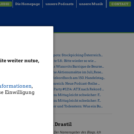
Die Homepage
unsere Podcasts
unsere Musik
AUDIO
CONTACT
erse-
Latest Blogs
» Österreich-Depots: Stockpicking Österreich...
te weiter nutze,
» Börsegeschichte 5.8.: Bitte wieder so wie ...
» Nachlese: Hans Wanovits Barrique de Beurse...
» PIR-News: Hohe Aktienumsätze im Juli, Rese...
» ATX erreicht Rekordhoch am 150. Handelstag...
» Drastil & Seltenreich: Neue Podcast-Reihe ...
rmiert)
nformationen
,
» Wiener Börse Party #1214: ATX nach Rekord ...
w.boerse-
e Einwilligung
» Wiener Börse zu Mittag leicht schwächer: F...
» Wiener Börse zu Mittag leicht schwächer: F...
» Zwischen Polier und Todesstern: Was ein Bu...
steigerte
ird "live"
Christian Drastil
Der Namensgeber des Blogs. Ich