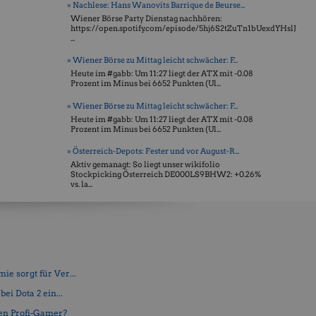
» Nachlese: Hans Wanovits Barrique de Beurse...
Wiener Börse Party Dienstag nachhören:
https://open.spotify.com/episode/5hj6S2tZuTn1bUexdYHslJ
...
» Wiener Börse zu Mittag leicht schwächer: F...
Heute im #gabb: Um 11:27 liegt der ATX mit -0.08
Prozent im Minus bei 6652 Punkten (Ul...
» Wiener Börse zu Mittag leicht schwächer: F...
Heute im #gabb: Um 11:27 liegt der ATX mit -0.08
Prozent im Minus bei 6652 Punkten (Ul...
» Österreich-Depots: Fester und vor August-R...
Aktiv gemanagt: So liegt unser wikifolio
Stockpicking Öster­reich DE000LS9BHW2: +0.26%
vs. la...
e sorgt für Ver...
ei Dota 2 ein...
en Profi-Gamer?