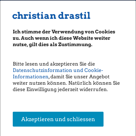
MENU
Seiten: 0 heute/
christian drastil
christian drastil
CLASSICS
boerse-social.com
Ich stimme der Verwendung von Cookies
Magazine
zu. Auch wenn ich diese Website weiter
Fachhefte
nutze, gilt dies als Zustimmung.
PIR-News: (Christine
Börsebrief
Petzwinkler)
boersegeschichte.at
Bitte lesen und akzeptieren Sie die
sportgeschichte.at
Lorem ipsum
Datenschutzinformation und Cookie-
photaq.com
Informationen
, damit Sie unser Angebot
(Der Input von
Christine Petzwinkler
für den
http://www.boerse-
weiter nutzen können. Natürlich können Sie
openingbell.eu
social.com/gabb
vom 19.05.)
diese Einwilligung jederzeit widerrufen.
AUDIO
(19.05.2026)
Die Homepage
unsere Podcasts
Akzeptieren und schliessen
unsere Musik