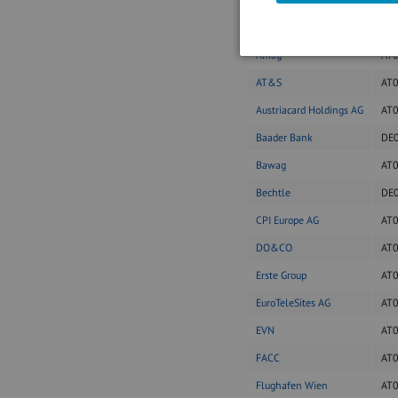
Agrana
AT
Amag
AT
AT&S
AT
Austriacard Holdings AG
AT
Baader Bank
DE
Bawag
AT
Bechtle
DE
CPI Europe AG
AT
DO&CO
AT
Erste Group
AT
EuroTeleSites AG
AT
EVN
AT
FACC
AT
Flughafen Wien
AT