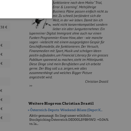
funktioniere nach dem Motto "Trial,
Error & Learning". Mehrjährige
3
€
Business Pläne passen einfach nicht zu
mir. Zu schnell (ver)ändert sich die
Welt, in der wir leben. Damit bin ich
wohl nicht konzernkompatibel sondern
,38
€
lieber ein alter Jungunternehmer. Ein
lupenreiner Digital Immigrant ohne auch nur einen
Funken Programmier-Know-How, aber - wie manche
sagen - vielleicht mit einem ausgeprägten Gespür für
0
€
Geschäftsmodelle, die funktionieren. Der Versuch,
Finanzmedien mit Sport, Musik und schrägen Ideen
0
€
positiv aufzuladen, um Financial Literacy für ein grosses
Publikum spannend zu machen, steht im Mittelpunkt.
4
€
Diese Dinge sind mein Berufsleben und ich arbeite
gerne. Der Blog soll u.a. zeigen, wie alles
zusammenhängt und welches Bigger Picture
angestrebt wird.
Christian Drastil
>>
4
€
0
€
Weitere Blogs von Christian Drastil
8
€
» Österreich-Depots: Weekend-Bilanz (Depot K...
Aktiv gemanagt: So liegt unser wikifolio
1
€
Stockpicking Öster­reich DE000LS9BHW2: +0.04%
vs. la...