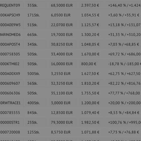
FREQUENT09
35
Stk.
68,5000
EUR
2.397,50
€
+146,40
%
/
+1.424
000KAPSCH9
171
Stk.
6,0500
EUR
1.034,55
€
+3,60
%
/
+35,91
€
0000A0E9W5
51
Stk.
22,0700
EUR
1.125,57
€
+13,18
%
/
+131,0
MARINOMED6
66
Stk.
19,7000
EUR
1.300,20
€
+31,33
%
/
+310,2
0000APOST4
34
Stk.
30,8250
EUR
1.048,05
€
+7,03
%
/
+68,85
€
0000758305
50
Stk.
33,4000
EUR
1.670,00
€
+69,72
%
/
+686,0
0000KTMI02
50
Stk.
16,0000
EUR
800,00
€
-18,78
%
/
-185,00
0000A00XX9
500
Stk.
3,2550
EUR
1.627,50
€
+62,75
%
/
+627,5
0000609607
56
Stk.
32,3250
EUR
1.810,20
€
+82,22
%
/
+816,7
0000606306
50
Stk.
35,1100
EUR
1.755,50
€
+77,77
%
/
+768,00
00RWTRACE1
400
Stk.
3,0000
EUR
1.200,00
€
+20,00
%
/
+200,0
0000785555
84
Stk.
12,8500
EUR
1.079,40
€
+8,53
%
/
+84,84
€
000000STR1
25
Stk.
79,3000
EUR
1.982,50
€
+100,76
%
/
+995,
0000720008
125
Stk.
8,5750
EUR
1.071,88
€
+7,73
%
/
+76,88
€