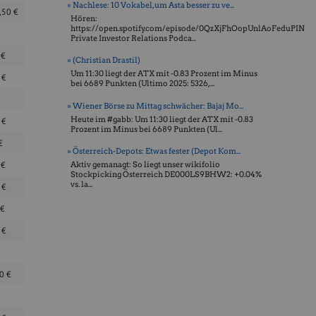
» Nachlese: 10 Vokabel, um Asta besser zu ve...
,50
€
Hören:
https://open.spotify.com/episode/0QzXjFhOopUnlAoFeduPIN
Private Investor Relations Podca...
7
€
» (Christian Drastil)
Um 11:30 liegt der ATX mit -0.83 Prozent im Minus
0
€
bei 6689 Punkten (Ultimo 2025: 5326, ...
» Wiener Börse zu Mittag schwächer: Bajaj Mo...
Heute im #gabb: Um 11:30 liegt der ATX mit -0.83
0
€
Prozent im Minus bei 6689 Punkten (Ul...
€
» Österreich-Depots: Etwas fester (Depot Kom...
0
€
Aktiv gemanagt: So liegt unser wikifolio
Stockpicking Öster­reich DE000LS9BHW2: +0.04%
vs. la...
6
€
€
0
€
00
€