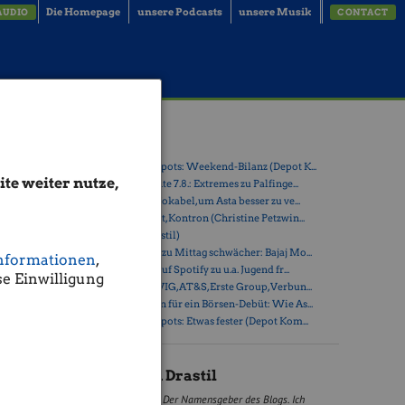
Die Homepage
unsere Podcasts
unsere Musik
AUDIO
CONTACT
Latest Blogs
» Österreich-Depots: Weekend-Bilanz (Depot K...
te weiter nutze,
» Börsegeschichte 7.8.: Extremes zu Palfinge...
» Nachlese: 10 Vokabel, um Asta besser zu ve...
abb,
» PIR-News: Post, Kontron (Christine Petzwin...
002 (erst
» (Christian Drastil)
» Wiener Börse zu Mittag schwächer: Bajaj Mo...
n wir die
nformationen
,
» Börse-Inputs auf Spotify zu u.a. Jugend fr...
r als
e Einwilligung
» ATX-Trends: VIG, AT&S, Erste Group, Verbun...
» Zehn Vokabeln für ein Börsen-Debüt: Wie As...
ohne
» Österreich-Depots: Etwas fester (Depot Kom...
Christian Drastil
Der Namensgeber des Blogs. Ich
0
€