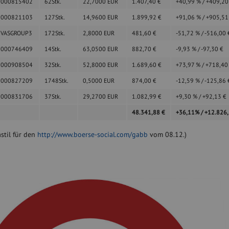
0000815402
62
Stk.
22,7000
EUR
1.407,40
€
+40,99
%
/
+409,2
0000821103
127
Stk.
14,9600
EUR
1.899,92
€
+91,06
%
/
+905,5
0VASGROUP3
172
Stk.
2,8000
EUR
481,60
€
-51,72
%
/
-516,00
0000746409
14
Stk.
63,0500
EUR
882,70
€
-9,93
%
/
-97,30
€
0000908504
32
Stk.
52,8000
EUR
1.689,60
€
+73,97
%
/
+718,4
0000827209
1748
Stk.
0,5000
EUR
874,00
€
-12,59
%
/
-125,86
0000831706
37
Stk.
29,2700
EUR
1.082,99
€
+9,30
%
/
+92,13
€
48.341,88
€
+36,11
%
/
+12.826
stil für den
http://www.boerse-social.com/gabb
vom 08.12.)