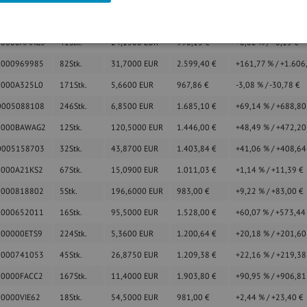
000AGRANA3
95
Stk.
11,6750
EUR
1.109,13
€
+11,19
%
/
+111,6
00000AMAG3
41
Stk.
24,1500
EUR
990,15
€
+0,62
%
/
+6,15
€
0000969985
82
Stk.
31,7000
EUR
2.599,40
€
+161,77
%
/
+1.606
0000A325L0
171
Stk.
5,6600
EUR
967,86
€
-3,08
%
/
-30,78
€
0005088108
246
Stk.
6,8500
EUR
1.685,10
€
+69,14
%
/
+688,8
0000BAWAG2
12
Stk.
120,5000
EUR
1.446,00
€
+48,49
%
/
+472,2
0005158703
32
Stk.
43,8700
EUR
1.403,84
€
+41,06
%
/
+408,6
0000A21KS2
67
Stk.
15,0900
EUR
1.011,03
€
+1,14
%
/
+11,39
€
0000818802
5
Stk.
196,6000
EUR
983,00
€
+9,22
%
/
+83,00
€
0000652011
16
Stk.
95,5000
EUR
1.528,00
€
+60,07
%
/
+573,4
000000ETS9
224
Stk.
5,3600
EUR
1.200,64
€
+20,18
%
/
+201,6
0000741053
45
Stk.
26,8750
EUR
1.209,38
€
+22,16
%
/
+219,3
00000FACC2
167
Stk.
11,4000
EUR
1.903,80
€
+90,95
%
/
+906,8
00000VIE62
18
Stk.
54,5000
EUR
981,00
€
+2,44
%
/
+23,40
€