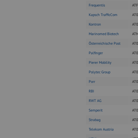
Frequentis
AT
Kapsch TrafficCom
AT
Kontron
AT
Marinomed Biotech
AT
Österreichische Post
AT
Palfinger
AT
Pierer Mobility
AT
Polytec Group
AT
Porr
AT
RBI
AT
RWT AG
AT
Semperit
AT
Strabag
AT
Telekom Austria
AT