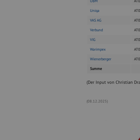
UBM
AT
Uniqa
AT
VAS AG
AT
Verbund
AT
VIG
AT
Warimpex
AT
Wienerberger
AT
Summe
(Der Input von Christian Dra
(08.12.2025)