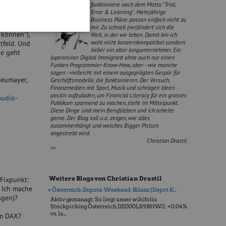
funktioniere nach dem Motto "Trial,
Error & Learning". Mehrjährige
Business Pläne passen einfach nicht zu
ITF 75)
mir. Zu schnell (ver)ändert sich die
 können"),
Welt, in der wir leben. Damit bin ich
wohl nicht konzernkompatibel sondern
tfeld. Und
lieber ein alter Jungunternehmer. Ein
ge geht
lupenreiner Digital Immigrant ohne auch nur einen
Funken Programmier-Know-How, aber - wie manche
sagen - vielleicht mit einem ausgeprägten Gespür für
Neumayer,
Geschäftsmodelle, die funktionieren. Der Versuch,
Finanzmedien mit Sport, Musik und schrägen Ideen
-
positiv aufzuladen, um Financial Literacy für ein grosses
audio-
Publikum spannend zu machen, steht im Mittelpunkt.
Diese Dinge sind mein Berufsleben und ich arbeite
gerne. Der Blog soll u.a. zeigen, wie alles
zusammenhängt und welches Bigger Picture
angestrebt wird.
Christian Drastil
>>
Weitere Blogs von Christian Drastil
Fixpunkt:
 Ich mache
» Österreich-Depots: Weekend-Bilanz (Depot K...
ngen)?
Aktiv gemanagt: So liegt unser wikifolio
Stockpicking Öster­reich DE000LS9BHW2: +0.04%
vs. la...
em DAX?