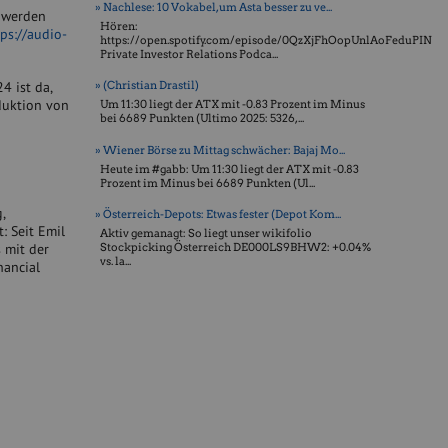
» Nachlese: 10 Vokabel, um Asta besser zu ve...
 werden
Hören:
ps://audio-
https://open.spotify.com/episode/0QzXjFhOopUnlAoFeduPIN
Private Investor Relations Podca...
4 ist da,
» (Christian Drastil)
duktion von
Um 11:30 liegt der ATX mit -0.83 Prozent im Minus
bei 6689 Punkten (Ultimo 2025: 5326, ...
» Wiener Börse zu Mittag schwächer: Bajaj Mo...
Heute im #gabb: Um 11:30 liegt der ATX mit -0.83
Prozent im Minus bei 6689 Punkten (Ul...
,
» Österreich-Depots: Etwas fester (Depot Kom...
: Seit Emil
Aktiv gemanagt: So liegt unser wikifolio
s mit der
Stockpicking Öster­reich DE000LS9BHW2: +0.04%
vs. la...
nancial