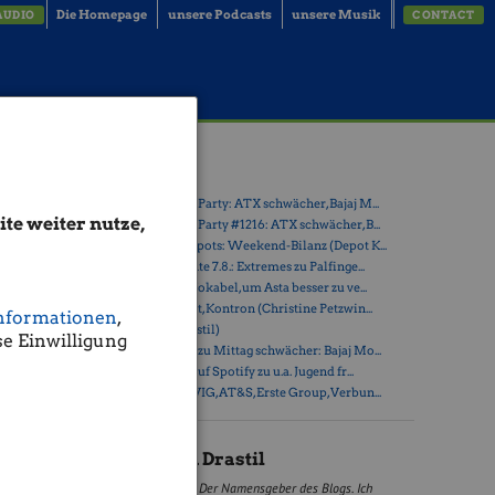
Die Homepage
unsere Podcasts
unsere Musik
AUDIO
CONTACT
CC
Latest Blogs
» Wiener Börse Party: ATX schwächer, Bajaj M...
te weiter nutze,
» Wiener Börse Party #1216: ATX schwächer, B...
» Österreich-Depots: Weekend-Bilanz (Depot K...
ium in
» Börsegeschichte 7.8.: Extremes zu Palfinge...
» Nachlese: 10 Vokabel, um Asta besser zu ve...
atura
» PIR-News: Post, Kontron (Christine Petzwin...
mente, die
nformationen
,
» (Christian Drastil)
e Einwilligung
uzentrum,
» Wiener Börse zu Mittag schwächer: Bajaj Mo...
ichischen
» Börse-Inputs auf Spotify zu u.a. Jugend fr...
 Podcast
» ATX-Trends: VIG, AT&S, Erste Group, Verbun...
uljahr
Christian Drastil
Der Namensgeber des Blogs. Ich