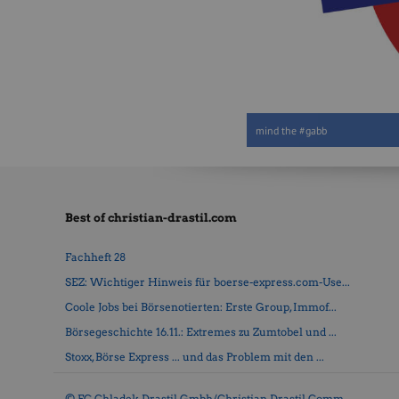
mind the #gabb
Best of christian-drastil.com
Fachheft 28
SEZ: Wichtiger Hinweis für boerse-express.com-Use...
Coole Jobs bei Börsenotierten: Erste Group, Immof...
Börsegeschichte 16.11.: Extremes zu Zumtobel und ...
Stoxx, Börse Express ... und das Problem mit den ...
© FC Chladek Drastil Gmbh/Christian Drastil Comm.