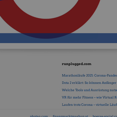
runplugged.com
Marathonläufe 2021: Corona-Pandemi
Dota 2 erklärt: So können Anfänger b
Welche Tools und Ausrüstung nutz
VR für mehr Fitness – wie Virtual Rea
Laufen trotz Corona – virtuelle Läu
photaq.com
finanzmarktmashup.at
boerse-social.