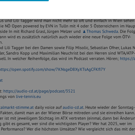
ww.photaq.com//page/index/3689
spreche mit
Raimund Stefanits
, Turnierleiter Alpstar Ladies Open Vienna (
aus und Lili Tagger wird man nicht mehr so oft und einfach in Wien sehen
die NÖ Open powered by EVN in Tulln mit 4 oder 5 Österreichern im Haup
nside In mit Richard Grasl, Jürgen Melzer und
Thomas Schweda
. Die Fol
ann wird es zusätzlich natürlich auch wieder eine neue Folge vom ÖTV-
n.
und Lili Tagger bei den Damen sowie Filip Misolic, Sebastian Ofner, Lukas 
zler, Sandro Kopp und Maximilian Neuchrist bei den Herren sind WTA/ATP
ell. In welcher Reihenfolge, das wird im Podcast verraten. Hören;
https://
https://open.spotify.com/show/7KNsgeD8XyXTsAgCFKfI7Y
at
t:
https://audio-cd.at/page/podcast/3521
kings von
live-tennis.eu
talmarkt-stimme.at
daily voice auf
audio-cd.at
. Heute wieder der Sonntag-
Fakten, damit man an der Wiener Börse mitreden und sie einreihen kann.
r ist mit jeweiligem Stichtag im ATX vertreten (einmal, dann bei Änderu
g gibt es gesamt, wer sind die wichtigsten Player? Wer hat 2025, wer im
te Performance? Wer die höchsten Umsätze? Wie vergleicht sich das mit d