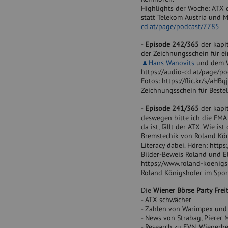
Highlights der Woche: ATX 
statt Telekom Austria und 
cd.at/page/podcast/7785
-
Episode 242/365
der kapi
der Zeichnungsschein für ei
Hans Wanovits
und dem We
https://audio-cd.at/page/p
Fotos: https://flic.kr/s/aHBq
Zeichnungsschein für Beste
-
Episode 241/365
der kapit
deswegen bitte ich die FMA 
da ist, fällt der ATX. Wie i
Bremstechik von Roland König
Literacy dabei. Hören: http
Bilder-Beweis Roland und E
https://www.roland-koenigs
Roland Königshofer im Spo
Die
Wiener Börse Party Frei
- ATX schwächer
- Zahlen von Warimpex und
- News von Strabag, Pierer 
- Research zu EVN, Wienerber