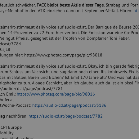
deutlich schwächer,
FACC bleibt beste Aktie dieser Tage.
Strabag und Porr
Mayr-Melnhof in den ATX einziehen dann mit September-Verfall. Hören:
htt
talmarkt-stimme.at daily voice auf audio-cd.at. Der Barrique de Beurse 202
nen 14-Prozenter zu 22 Euro hier verlinkt. Die Emission war eine Co-Pro
ingut Pfneisl, gesegnet ist der Tropfen von Dompfarrer Toni Faber.
odcast/7784
jCsjL8
llungen hier: https://www.photaq.com/page/pic/98018
almarkt-stimme.at daily voice auf audio-cd.at. Okay, ich bin gerade fiebrig
zum Schluss um Nachsicht und sag dann noch einen Risikohinweis. Fix ist
st das mit Bullen, Bären und Elchen? Ist Emil 170 Jahre alt? Und was hat da
shofer zu tun. A oage Gschicht, aber ich glaube, auch da ist ein bissl Fi
s://audio-cd.at/page/podcast/7781
lch Emil:
https://www.photaq.com/page/pic/98016
hofer.at
rtWoche-Podcast:
https://audio-cd.at/page/podcast/3186
tag
nachhören:
https://audio-cd.at/page/podcast/7782
 CPI Europe
Mobility
ger, Strabag, Porr