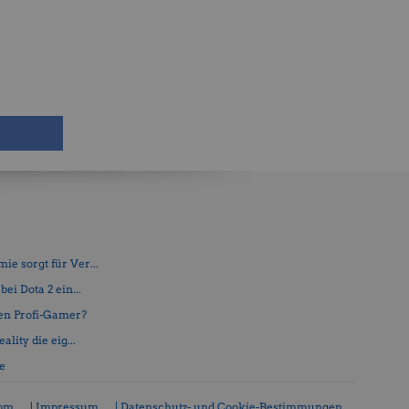
e sorgt für Ver...
ei Dota 2 ein...
en Profi-Gamer?
lity die eig...
fe
com
| Impressum
| Datenschutz- und Cookie-Bestimmungen