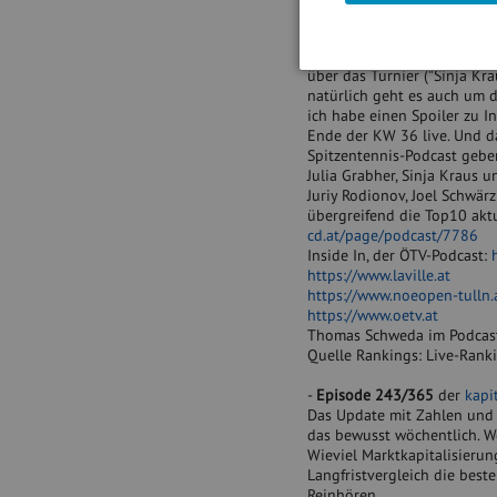
Bilder aus 2019:
https://w
- Ende Woche 35/2025. Ich 
über das Turnier ("Sinja Kr
natürlich geht es auch um 
ich habe einen Spoiler zu I
Ende der KW 36 live. Und d
Spitzentennis-Podcast gebe
Julia Grabher, Sinja Kraus 
Juriy Rodionov, Joel Schwär
übergreifend die Top10 aktu
cd.at/page/podcast/7786
Inside In, der ÖTV-Podcast:
https://www.laville.at
https://www.noeopen-tulln.
https://www.oetv.at
Thomas Schweda im Podcas
Quelle Rankings: Live-Ran
-
Episode 243/365
der
kapi
Das Update mit Zahlen und 
das bewusst wöchentlich. We
Wieviel Marktkapitalisierun
Langfristvergleich die bes
Reinhören.