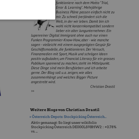
funktioniere nach dem Motto "Trial,
Error & Learning". Mehrjährige
Business Pläne passen einfach nicht zu
mir. Zu schnell (ver)ändert sich die
Welt, in der wir leben. Damit bin ich
wohl nicht konzernkompatibel sondern
lieber ein alter Jungunternehmer. Ein
lupenreiner Digital Immigrant ohne auch nur einen
Funken Programmier-Know-How, aber - wie manche
sagen - vielleicht mit einem ausgeprägten Gespür für
Geschäftsmodelle, die funktionieren. Der Versuch,
Finanzmedien mit Sport, Musik und schrägen Ideen
positiv aufzuladen, um Financial Literacy für ein grosses
Publikum spannend zu machen, steht im Mittelpunkt.
Diese Dinge sind mein Berufsleben und ich arbeite
gerne. Der Blog soll u.a. zeigen, wie alles
zusammenhängt und welches Bigger Picture
angestrebt wird.
Christian Drastil
>>
Weitere Blogs von Christian Drastil
» Österreich-Depots: Stockpicking Österreich...
Aktiv gemanagt: So liegt unser wikifolio
Stockpicking Öster­reich DE000LS9BHW2: : +0.78%
vs. ...