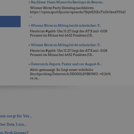
» Nachlese: Hans Wanovits Barrique de Beurse...
Wiener Börse Party Dienstag nachhören:
https://open.spotify.com/episode/5hj6S2tZuTn1bUexdYHslJ
...
» Wiener Börse zu Mittag leicht schwächer: F...
Heute im #gabb: Um 11:27 liegt der ATX mit -0.08
Prozent im Minus bei 6652 Punkten (Ul...
» Wiener Börse zu Mittag leicht schwächer: F...
Heute im #gabb: Um 11:27 liegt der ATX mit -0.08
Prozent im Minus bei 6652 Punkten (Ul...
» Österreich-Depots: Fester und vor August-R...
Aktiv gemanagt: So liegt unser wikifolio
Stockpicking Öster­reich DE000LS9BHW2: +0.26%
vs. la...
e sorgt für Ver...
ei Dota 2 ein...
en Profi-Gamer?