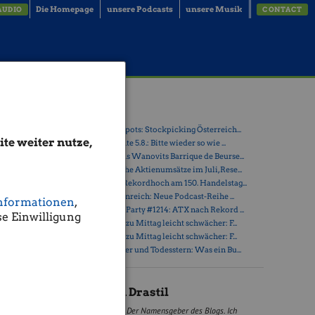
Die Homepage
unsere Podcasts
unsere Musik
AUDIO
CONTACT
udio
Latest Blogs
» Österreich-Depots: Stockpicking Österreich...
te weiter nutze,
» Börsegeschichte 5.8.: Bitte wieder so wie ...
» Nachlese: Hans Wanovits Barrique de Beurse...
 U Bahn
» PIR-News: Hohe Aktienumsätze im Juli, Rese...
ung für den
» ATX erreicht Rekordhoch am 150. Handelstag...
 jenes
» Drastil & Seltenreich: Neue Podcast-Reihe ...
odcast/7414
nformationen
,
» Wiener Börse Party #1214: ATX nach Rekord ...
e Einwilligung
» Wiener Börse zu Mittag leicht schwächer: F...
» Wiener Börse zu Mittag leicht schwächer: F...
» Zwischen Polier und Todesstern: Was ein Bu...
Christian Drastil
Der Namensgeber des Blogs. Ich