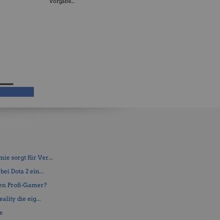
Vorgabe...
e sorgt für Ver...
ei Dota 2 ein...
en Profi-Gamer?
lity die eig...
fe