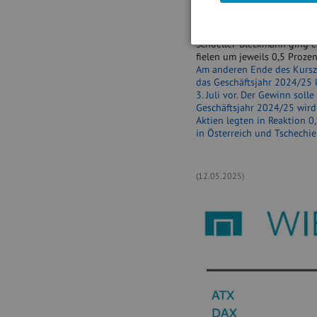
Kurznachrichtendienst Truth
Mit Blick auf die Branchenta
Schoeller-Bleckmann ging e
fielen um jeweils 0,5 Proz
Am anderen Ende des Kurszet
das Geschäftsjahr 2024/25 
3. Juli vor. Der Gewinn sol
Geschäftsjahr 2024/25 wird
Aktien legten in Reaktion 0
in Österreich und Tschechi
(12.05.2025)