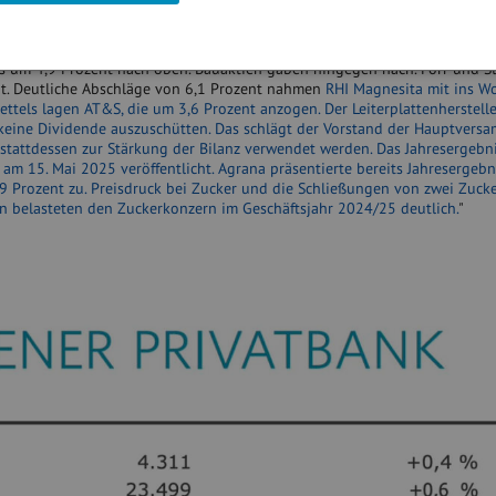
 Social. Bisher gelten Zölle von bis zu 145 Prozent auf Waren aus der Vol
fel zeigten sich Ölwerte am Freitag positiv.
OMV
gewannen 0,9 Prozent, fü
s um 4,9 Prozent nach oben. Bauaktien gaben hingegen nach. Porr und S
ent. Deutliche Abschläge von 6,1 Prozent nahmen
RHI Magnesita mit ins W
tels lagen AT&S, die um 3,6 Prozent anzogen. Der Leiterplattenhersteller
keine Dividende auszuschütten. Das schlägt der Vorstand der Hauptver
le stattdessen zur Stärkung der Bilanz verwendet werden. Das Jahresergebni
 am 15. Mai 2025 veröffentlicht.
Agrana präsentierte bereits Jahresergebni
,9 Prozent zu. Preisdruck bei Zucker und die Schließungen von zwei Zuck
en belasteten den Zuckerkonzern im Geschäftsjahr 2024/25 deutlich.
"