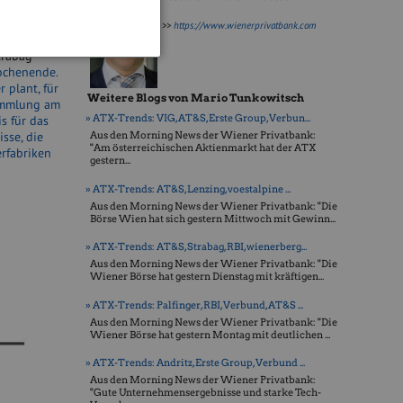
ksrepublik.
>>
https://www.wienerprivatbank.com
r
trabag
ochenende.
 plant, für
Weitere Blogs von Mario Tunkowitsch
sammlung am
» ATX-Trends: VIG, AT&S, Erste Group, Verbun...
s für das
sse, die
Aus den Morning News der Wiener Privatbank:
"Am österreichischen Aktienmarkt hat der ATX
erfabriken
gestern...
» ATX-Trends: AT&S, Lenzing, voestalpine ...
Aus den Morning News der Wiener Privatbank: "Die
Börse Wien hat sich gestern Mittwoch mit Gewinn...
» ATX-Trends: AT&S, Strabag, RBI, wienerberg...
Aus den Morning News der Wiener Privatbank: "Die
Wiener Börse hat gestern Dienstag mit kräftigen...
» ATX-Trends: Palfinger, RBI, Verbund, AT&S ...
Aus den Morning News der Wiener Privatbank: "Die
Wiener Börse hat gestern Montag mit deutlichen ...
» ATX-Trends: Andritz, Erste Group, Verbund ...
Aus den Morning News der Wiener Privatbank:
"Gute Unternehmensergebnisse und starke Tech-