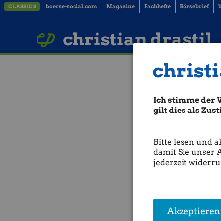
boerse-social.com
Magazine
Fachhefte
Börsebrief
b
CLASSICS
LinkedIn
Imprint
BUCH BESTELLEN
christian drastil
christi
ATX-Trends: A
Ich stimme der 
Aus den Morning News der W
beendet. Der Leitindex
ATX
gilt dies als Zu
Börsenumfeld zeigte sich mi
mögliche Deeskalation im H
US-Präsident
Donald Tru
Bitte lesen und a
weltweiter Zölle vermeldet
damit Sie unser 
britischen Premierminister 
jederzeit widerru
sollen.
Die Einigung der USA und G
Fortschritte bei den Verha
Jamieson Greer wollen am W
zusammentreffen. US-Präside
Akzeptieren
Spiel gebracht. "80-Prozent-