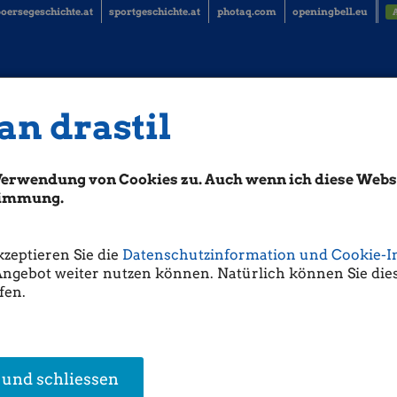
oersegeschichte.at
sportgeschichte.at
photaq.com
openingbell.eu
an drastil
T&S, Agrana, OMV ...
Verwendung von Cookies zu. Auch wenn ich diese Websi
iener Privatbank: "Die Wiener Börse hat den Handel am Freitag mit Ku
schloss 0,39 Prozent höher mit 4.310,65 Punkten. Auch das europäische
stimmung.
t Aufschlägen. Angetrieben wurden die Aktienmärkte von der Aussicht au
andelskonflikt.
mp
hatte am Donnerstag ein erstes Handelsabkommen nach der Verhäng
kzeptieren Sie die
Datenschutzinformation und Cookie-I
. In einem live im Fernsehen übertragenen Telefonat gab er zusammen mi
Angebot weiter nutzen können. Natürlich können Sie dies
Keir Starmer die Vereinbarung bekannt, deren Details noch ausgearbeitet
fen.
roßbritannien auf einen Handelspakt machte an den Märkten Hoffnung a
ndlungen mit China. US-Finanzminister Scott Bessent und der US-Handelsb
ochenende in der Schweiz mit Vertretern der Volksrepublik China für Ge
nt Donald Trump hat vor dem Treffen niedrigere Zölle für Importe aus C
 und schliessen
Zölle auf China scheinen richtig zu sein!", schrieb er in seinem