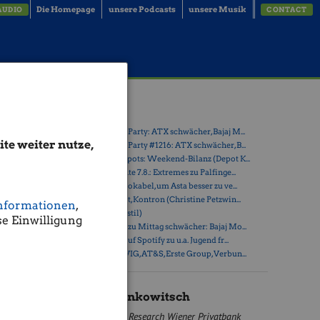
Die Homepage
unsere Podcasts
unsere Musik
AUDIO
CONTACT
Latest Blogs
» Wiener Börse Party: ATX schwächer, Bajaj M...
te weiter nutze,
rsgewinnen
» Wiener Börse Party #1216: ATX schwächer, B...
» Österreich-Depots: Weekend-Bilanz (Depot K...
f eine
» Börsegeschichte 7.8.: Extremes zu Palfinge...
» Nachlese: 10 Vokabel, um Asta besser zu ve...
ung
» PIR-News: Post, Kontron (Christine Petzwin...
nformationen
,
t dem
» (Christian Drastil)
e Einwilligung
 werden
» Wiener Börse zu Mittag schwächer: Bajaj Mo...
» Börse-Inputs auf Spotify zu u.a. Jugend fr...
» ATX-Trends: VIG, AT&S, Erste Group, Verbun...
uf
eauftragte
spräche
Mario Tunkowitsch
hina ins
Research Wiener Privatbank