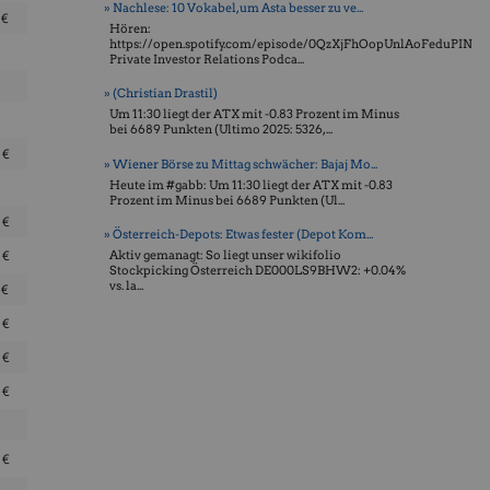
» Nachlese: 10 Vokabel, um Asta besser zu ve...
7
€
Hören:
https://open.spotify.com/episode/0QzXjFhOopUnlAoFeduPIN
Private Investor Relations Podca...
» (Christian Drastil)
Um 11:30 liegt der ATX mit -0.83 Prozent im Minus
bei 6689 Punkten (Ultimo 2025: 5326, ...
5
€
» Wiener Börse zu Mittag schwächer: Bajaj Mo...
Heute im #gabb: Um 11:30 liegt der ATX mit -0.83
Prozent im Minus bei 6689 Punkten (Ul...
0
€
» Österreich-Depots: Etwas fester (Depot Kom...
6
€
Aktiv gemanagt: So liegt unser wikifolio
Stockpicking Öster­reich DE000LS9BHW2: +0.04%
vs. la...
0
€
0
€
2
€
5
€
0
€