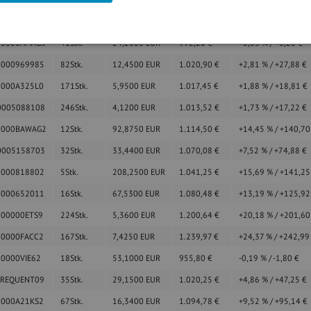
000AGRANA3
95
Stk.
10,7750
EUR
1.023,63
€
+2,62
%
/
+26,13
€
00000AMAG3
41
Stk.
24,2000
EUR
992,20
€
+0,83
%
/
+8,20
€
0000969985
82
Stk.
12,4500
EUR
1.020,90
€
+2,81
%
/
+27,88
€
0000A325L0
171
Stk.
5,9500
EUR
1.017,45
€
+1,88
%
/
+18,81
€
0005088108
246
Stk.
4,1200
EUR
1.013,52
€
+1,73
%
/
+17,22
€
0000BAWAG2
12
Stk.
92,8750
EUR
1.114,50
€
+14,45
%
/
+140,7
0005158703
32
Stk.
33,4400
EUR
1.070,08
€
+7,52
%
/
+74,88
€
0000818802
5
Stk.
208,2500
EUR
1.041,25
€
+15,69
%
/
+141,2
0000652011
16
Stk.
67,5300
EUR
1.080,48
€
+13,19
%
/
+125,9
000000ETS9
224
Stk.
5,3600
EUR
1.200,64
€
+20,18
%
/
+201,6
00000FACC2
167
Stk.
7,4250
EUR
1.239,97
€
+24,37
%
/
+242,9
00000VIE62
18
Stk.
53,1000
EUR
955,80
€
-0,19
%
/
-1,80
€
FREQUENT09
35
Stk.
29,1500
EUR
1.020,25
€
+4,86
%
/
+47,25
€
0000A21KS2
67
Stk.
16,3400
EUR
1.094,78
€
+9,52
%
/
+95,14
€