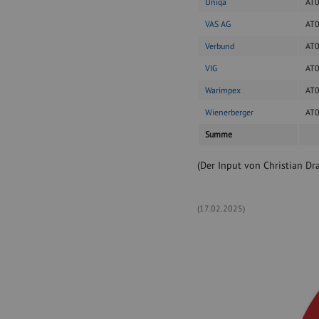
Uniqa
AT
VAS AG
AT
Verbund
AT
VIG
AT
Warimpex
AT
Wienerberger
AT
Summe
(Der Input von Christian Dra
(17.02.2025)