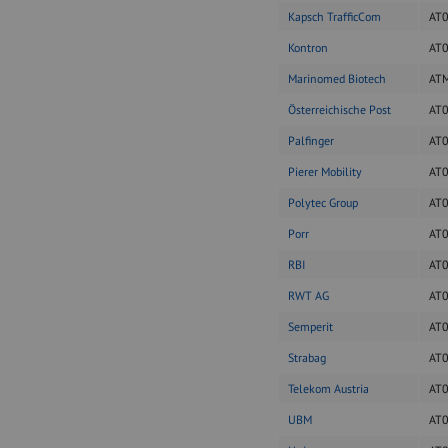
Kapsch TrafficCom
AT
Kontron
AT
Marinomed Biotech
AT
Österreichische Post
AT
Palfinger
AT
Pierer Mobility
AT
Polytec Group
AT
Porr
AT
RBI
AT
RWT AG
AT
Semperit
AT
Strabag
AT
Telekom Austria
AT
UBM
AT