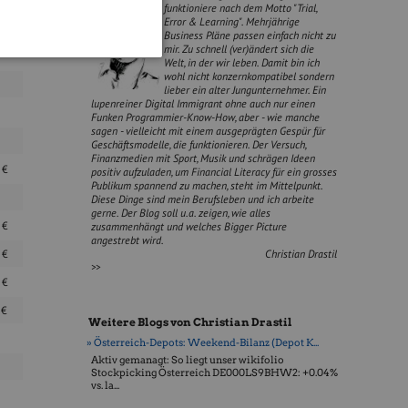
funktioniere nach dem Motto "Trial,
Error & Learning". Mehrjährige
Business Pläne passen einfach nicht zu
mir. Zu schnell (ver)ändert sich die
Welt, in der wir leben. Damit bin ich
wohl nicht konzernkompatibel sondern
lieber ein alter Jungunternehmer. Ein
lupenreiner Digital Immigrant ohne auch nur einen
Funken Programmier-Know-How, aber - wie manche
sagen - vielleicht mit einem ausgeprägten Gespür für
Geschäftsmodelle, die funktionieren. Der Versuch,
Finanzmedien mit Sport, Musik und schrägen Ideen
0
€
positiv aufzuladen, um Financial Literacy für ein grosses
Publikum spannend zu machen, steht im Mittelpunkt.
Diese Dinge sind mein Berufsleben und ich arbeite
gerne. Der Blog soll u.a. zeigen, wie alles
5
€
zusammenhängt und welches Bigger Picture
angestrebt wird.
2
€
Christian Drastil
>>
0
€
9
€
Weitere Blogs von Christian Drastil
» Österreich-Depots: Weekend-Bilanz (Depot K...
Aktiv gemanagt: So liegt unser wikifolio
Stockpicking Öster­reich DE000LS9BHW2: +0.04%
vs. la...