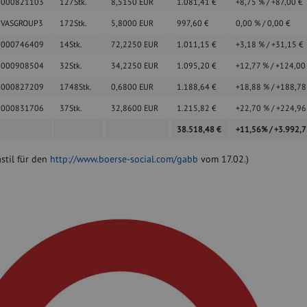
0000821103
127
Stk.
8,5150
EUR
1.081,41
€
+8,75
%
/
+87,00
€
0VASGROUP3
172
Stk.
5,8000
EUR
997,60
€
0,00
%
/
0,00
€
0000746409
14
Stk.
72,2250
EUR
1.011,15
€
+3,18
%
/
+31,15
€
0000908504
32
Stk.
34,2250
EUR
1.095,20
€
+12,77
%
/
+124,0
0000827209
1748
Stk.
0,6800
EUR
1.188,64
€
+18,88
%
/
+188,7
0000831706
37
Stk.
32,8600
EUR
1.215,82
€
+22,70
%
/
+224,9
38.518,48
€
+11,56
%
/
+3.992,
stil für den
http://www.boerse-social.com/gabb
vom 17.02.)