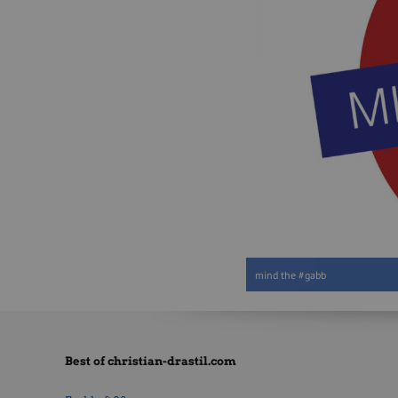
mind the #gabb
Best of christian-drastil.com