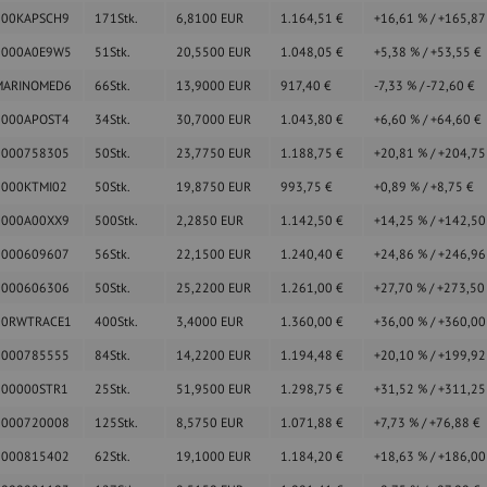
000KAPSCH9
171
Stk.
6,8100
EUR
1.164,51
€
+16,61
%
/
+165,8
0000A0E9W5
51
Stk.
20,5500
EUR
1.048,05
€
+5,38
%
/
+53,55
€
MARINOMED6
66
Stk.
13,9000
EUR
917,40
€
-7,33
%
/
-72,60
€
0000APOST4
34
Stk.
30,7000
EUR
1.043,80
€
+6,60
%
/
+64,60
€
0000758305
50
Stk.
23,7750
EUR
1.188,75
€
+20,81
%
/
+204,7
0000KTMI02
50
Stk.
19,8750
EUR
993,75
€
+0,89
%
/
+8,75
€
0000A00XX9
500
Stk.
2,2850
EUR
1.142,50
€
+14,25
%
/
+142,5
0000609607
56
Stk.
22,1500
EUR
1.240,40
€
+24,86
%
/
+246,9
0000606306
50
Stk.
25,2200
EUR
1.261,00
€
+27,70
%
/
+273,5
00RWTRACE1
400
Stk.
3,4000
EUR
1.360,00
€
+36,00
%
/
+360,0
0000785555
84
Stk.
14,2200
EUR
1.194,48
€
+20,10
%
/
+199,9
000000STR1
25
Stk.
51,9500
EUR
1.298,75
€
+31,52
%
/
+311,2
0000720008
125
Stk.
8,5750
EUR
1.071,88
€
+7,73
%
/
+76,88
€
0000815402
62
Stk.
19,1000
EUR
1.184,20
€
+18,63
%
/
+186,0