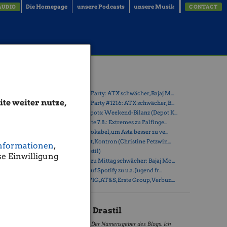
Die Homepage
unsere Podcasts
unsere Musik
AUDIO
CONTACT
ach
Latest Blogs
» Wiener Börse Party: ATX schwächer, Bajaj M...
te weiter nutze,
» Wiener Börse Party #1216: ATX schwächer, B...
» Österreich-Depots: Weekend-Bilanz (Depot K...
abb,
» Börsegeschichte 7.8.: Extremes zu Palfinge...
02 (erst
» Nachlese: 10 Vokabel, um Asta besser zu ve...
» PIR-News: Post, Kontron (Christine Petzwin...
n wir die
nformationen
,
» (Christian Drastil)
r als
e Einwilligung
» Wiener Börse zu Mittag schwächer: Bajaj Mo...
» Börse-Inputs auf Spotify zu u.a. Jugend fr...
es)
» ATX-Trends: VIG, AT&S, Erste Group, Verbun...
Christian Drastil
Der Namensgeber des Blogs. Ich