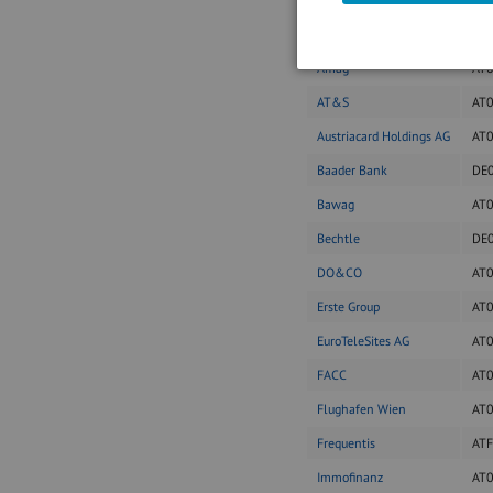
Agrana
AT
Amag
AT
AT&S
AT
Austriacard Holdings AG
AT
Baader Bank
DE
Bawag
AT
Bechtle
DE
DO&CO
AT
Erste Group
AT
EuroTeleSites AG
AT
FACC
AT
Flughafen Wien
AT
Frequentis
AT
Immofinanz
AT