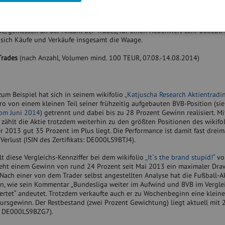
otenziellen Firmen bis Ende September zu Abschlüssen gebracht werden. I
des Hauptsponsors Evonik für einen Kurssprung bei der Aktie gesorgt.
tie, gemessen an der Anzahl der Trades, für einen Nebenwert sehr beliebt.
sich Käufe und Verkäufe insgesamt die Waage.
Trades
(nach Anzahl, Volumen mind. 100 TEUR, 07.08.-14.08.2014)
zum Beispiel hat sich in seinem wikifolio
„Katjuscha Research Aktientradi
o von einem kleinen Teil seiner frühzeitig aufgebauten BVB-Position (si
vom Juni 2014
) getrennt und dabei bis zu 28 Prozent Gewinn realisiert. Mi
zählt die Aktie trotzdem weiterhin zu den größten Positionen des wikifol
 2013 gut 35 Prozent im Plus liegt. Die Performance ist damit fast dreim
Verlust (ISIN des Zertifikats: DE000LS9BTJ4).
lt diese Vergleichs-Kennziffer bei dem wikifolio
„It´s the brand stupid!“
vo
 steht einem Gewinn von rund 24 Prozent seit Mai 2013 ein maximaler D
Nach einer von dem Trader selbst angestellten Analyse hat die Fußball-A
en, wie sein Kommentar „Bundesliga weiter im Aufwind und BVB im Vergle
tet“ andeutet. Trotzdem verkaufte auch er zu Wochenbeginn eine kleine
ursgewinn. Der Restbestand (zwei Prozent Gewichtung) liegt aktuell mit 
ts: DE000LS9BZG7).