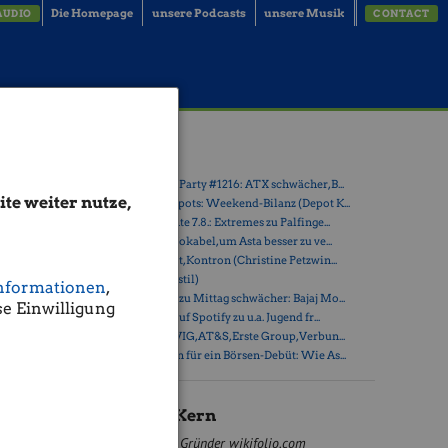
Die Homepage
unsere Podcasts
unsere Musik
AUDIO
CONTACT
Latest Blogs
» Wiener Börse Party #1216: ATX schwächer, B...
te weiter nutze,
. Der
» Österreich-Depots: Weekend-Bilanz (Depot K...
ebnis auch
» Börsegeschichte 7.8.: Extremes zu Palfinge...
» Nachlese: 10 Vokabel, um Asta besser zu ve...
» PIR-News: Post, Kontron (Christine Petzwin...
 37 Mio.
» (Christian Drastil)
nformationen
,
e
» Wiener Börse zu Mittag schwächer: Bajaj Mo...
e Einwilligung
s und
» Börse-Inputs auf Spotify zu u.a. Jugend fr...
n die
» ATX-Trends: VIG, AT&S, Erste Group, Verbun...
» Zehn Vokabeln für ein Börsen-Debüt: Wie As...
 über den
it einem
Andreas Kern
storen bei
 bis 2019
Gründer wikifolio.com