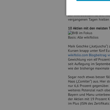
sollen die Gespräche mit p
hatte bereits der Einstieg 
Bei wikifolio.com ist die Ak
vergangenen Tagen hielten 
10 Aktien mit den meisten 
Basis: Alle wikifolios
Maik Geschke („katjuscha“) 
Kursen knapp unter fünf Eur
wikifolio.com Blogbeitrag 
Gewichtung von elf Prozent 
seit Auflegung im September
wie der bisherige maximale 
Sogar noch etwas besser fäl
Haas („Comiter“) aus. Hier
nur 6,6 Prozent gegenüber. 
weiteres Potenzial nach ob
Bayern und Manu unterbewer
der Aktien mit 19 Prozent K
im Plus (ISIN des Zertifika