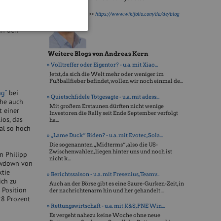
m Juni
>>
https://www.wikifolio.com/de/de/blog
 In den
Weitere Blogs von Andreas Kern
» Volltreffer oder Eigentor? - u.a. mit Xiao...
Jetzt, da sich die Welt mehr oder weniger im
Fußballfieber befindet, wollen wir noch einmal de...
ng“
bei
» Quietschfidele Totgesagte - u.a. mit adess...
ehe auch
Mit großem Erstaunen dürften nicht wenige
t einer
Investoren die Rally seit Ende September verfolgt
ios, das
ha...
al so hoch
» „Lame Duck“ Biden? - u.a. mit Evotec, Sola...
Die sogenannten „Midterms“, also die US-
Zwischenwahlen, liegen hinter uns und noch ist
n Philipp
nicht k...
rawdown von
ktie
» Berichtssaison - u.a. mit Fresenius, Teamv...
ich zu
Auch an der Börse gibt es eine Saure-Gurken-Zeit, in
 Position
der nachrichtenarm hin und her gehandelt ...
28 Prozent
» Rettungswirtschaft - u.a. mit K&S, PNE Win...
Es vergeht nahezu keine Woche ohne neue