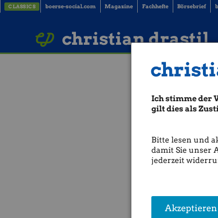
boerse-social.com
Magazine
Fachhefte
Börsebrief
b
CLASSICS
LinkedIn
Imprint
BUCH BESTELLEN
christian drastil
christi
Seven O'Clock 
Ich stimme der 
Morgen Dezember-Verfall. U
hochgegangen ist, bleibt d
gilt dies als Zu
hoch.
Da wird also einiges an Bew
Bitte lesen und a
Positionen zu verändern. U
damit Sie unser 
am Freitag markttechnische 
jederzeit widerru
sein, dass diese vermutete 
Wien-Positionen genützt wird
Am Freitag wissen wir mehr.
50 Punkte Unterschied. Schle
Akzeptieren
(18.12.2008)