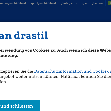
oersegeschichte.at
sportgeschichte.at
photaq.com
openingbell.eu
an drastil
Blog Börse Wien, 18.12 (Christian Dr
Verwendung von Cookies zu. Auch wenn ich diese Websi
nd während das Open Interest im März-Future bereits auf mehr als 5000 
as Open Interest im auslaufenden Dezember-Future bei ca. 18.800 Kontrak
stimmung.
egung zu erwarten sein. Wie man weiss, nützen ja oft Institutionelle Verfa
kzeptieren Sie die
Datenschutzinformation und Cookie-I
nd da natürlich ausser uns auch noch andere auf die Idee gekommen sind,
Angebot weiter nutzen können. Natürlich können Sie dies
Nachfrage geben könne (ergo: man weiss es, spricht darüber), könnte es 
fen.
Kaufliquidität auch von internationalen Institutionellen zum weiteren Aus
. Aber das ist alles Spekulation.
 Der Dezember-Future ist übrigens wieder relativ deutlich über dem März-
cht für Leute, die Short-Positionen weiterrollen wollen.
 und schliessen