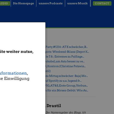
Die Homepage
unsere Podcasts
unsere Musik
AUDIO
CONTACT
astil)
Latest Blogs
» Wiener Börse Party #1216: ATX schwächer, B...
te weiter nutze,
Kontrakte
» Österreich-Depots: Weekend-Bilanz (Depot K...
ten sehr
» Börsegeschichte 7.8.: Extremes zu Palfinge...
» Nachlese: 10 Vokabel, um Asta besser zu ve...
» PIR-News: Post, Kontron (Christine Petzwin...
llstage, um
» (Christian Drastil)
nformationen
,
 dass es
» Wiener Börse zu Mittag schwächer: Bajaj Mo...
e Einwilligung
natürlich
» Börse-Inputs auf Spotify zu u.a. Jugend fr...
stieg aus
» ATX-Trends: VIG, AT&S, Erste Group, Verbun...
» Zehn Vokabeln für ein Börsen-Debüt: Wie As...
Future. Ca.
Christian Drastil
Der Namensgeber des Blogs. Ich