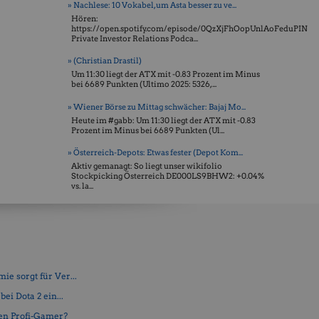
» Nachlese: 10 Vokabel, um Asta besser zu ve...
Hören:
https://open.spotify.com/episode/0QzXjFhOopUnlAoFeduPIN
Private Investor Relations Podca...
» (Christian Drastil)
Um 11:30 liegt der ATX mit -0.83 Prozent im Minus
bei 6689 Punkten (Ultimo 2025: 5326, ...
» Wiener Börse zu Mittag schwächer: Bajaj Mo...
Heute im #gabb: Um 11:30 liegt der ATX mit -0.83
Prozent im Minus bei 6689 Punkten (Ul...
» Österreich-Depots: Etwas fester (Depot Kom...
Aktiv gemanagt: So liegt unser wikifolio
Stockpicking Öster­reich DE000LS9BHW2: +0.04%
vs. la...
e sorgt für Ver...
ei Dota 2 ein...
en Profi-Gamer?