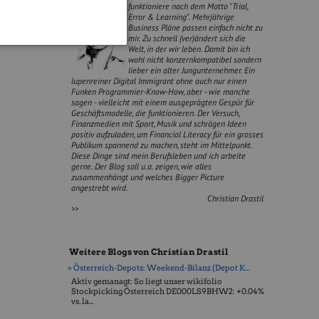
funktioniere nach dem Motto "Trial,
Error & Learning". Mehrjährige
Business Pläne passen einfach nicht zu
mir. Zu schnell (ver)ändert sich die
Welt, in der wir leben. Damit bin ich
wohl nicht konzernkompatibel sondern
lieber ein alter Jungunternehmer. Ein
lupenreiner Digital Immigrant ohne auch nur einen
Funken Programmier-Know-How, aber - wie manche
sagen - vielleicht mit einem ausgeprägten Gespür für
Geschäftsmodelle, die funktionieren. Der Versuch,
Finanzmedien mit Sport, Musik und schrägen Ideen
positiv aufzuladen, um Financial Literacy für ein grosses
Publikum spannend zu machen, steht im Mittelpunkt.
Diese Dinge sind mein Berufsleben und ich arbeite
gerne. Der Blog soll u.a. zeigen, wie alles
zusammenhängt und welches Bigger Picture
angestrebt wird.
Christian Drastil
>>
Weitere Blogs von Christian Drastil
» Österreich-Depots: Weekend-Bilanz (Depot K...
Aktiv gemanagt: So liegt unser wikifolio
Stockpicking Öster­reich DE000LS9BHW2: +0.04%
vs. la...