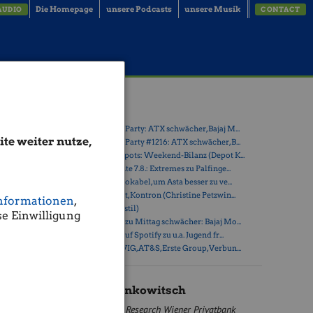
Die Homepage
unsere Podcasts
unsere Musik
AUDIO
CONTACT
Latest Blogs
» Wiener Börse Party: ATX schwächer, Bajaj M...
te weiter nutze,
e hat der
» Wiener Börse Party #1216: ATX schwächer, B...
us, am Ende
» Österreich-Depots: Weekend-Bilanz (Depot K...
hluss.
» Börsegeschichte 7.8.: Extremes zu Palfinge...
märkte nach
» Nachlese: 10 Vokabel, um Asta besser zu ve...
zent auf
» PIR-News: Post, Kontron (Christine Petzwin...
nformationen
,
» (Christian Drastil)
e Einwilligung
» Wiener Börse zu Mittag schwächer: Bajaj Mo...
hnstrecken
» Börse-Inputs auf Spotify zu u.a. Jugend fr...
itteilte.
» ATX-Trends: VIG, AT&S, Erste Group, Verbun...
mpfehlung
ig von 79,0
schlossen
Mario Tunkowitsch
on 47,0 auf
n trotzdem
Research Wiener Privatbank