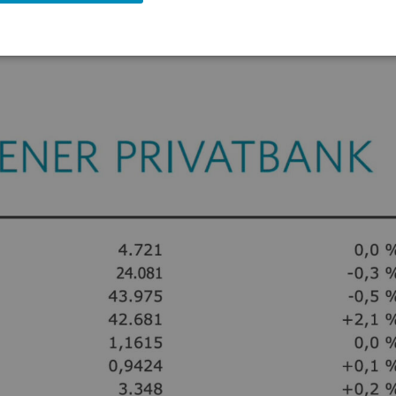
f 46,7 Euro. Die schwergewichteten Anteile der Raiffeisen Bank Internation
rt, während die Papiere der Erste Group 0,9 Prozent zulegten. Voestalp
im Verbund gab es ein Minus von 0,4 Prozent."