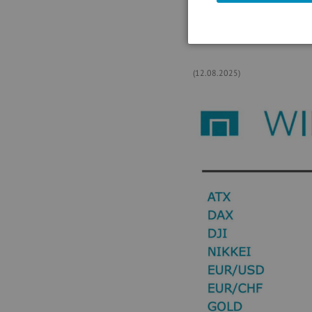
deutliche 3,9 Prozent ab au
gewannen 2,5 Prozent an We
1,0 Prozent an Wert ein. Be
(12.08.2025)