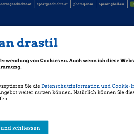
oersegeschichte.at
sportgeschichte.at
photaq.com
openingbell.eu
an drastil
rr, Bawag, RBI ...
Verwendung von Cookies zu. Auch wenn ich diese Websi
Wiener Privatbank: "Nach den starken Kursgewinnen vor dem Wochenend
Montag fast nicht bewegt. Im Verlauf rutschte der Leitindex ATX ins Min
stimmung.
e Leitindex bei 4.721,03 Punkten prozentual unverändert zum Vorwochensc
fnung auf eine mögliche Verhandlungslösung im Ukraine-Krieg die Aktien
reitere ATX Prime verzeichnete am Montag ein knappes Plus von 0,06 Pro
kzeptieren Sie die
Datenschutzinformation und Cookie-I
l fehlten mangels wichtiger Konjunkturdaten Impulse.
Angebot weiter nutzen können. Natürlich können Sie dies
fen.
n Aktienwerte blieb die Nachrichtenlage ruhig. Die Porr erneuert zwei Ba
gsvolumen umfasse 532 Millionen Euro, wie das Unternehmen am Montag m
 büßten 0,3 Prozent ein. Analysten der Erste Group haben ihre Anlagee
ank von "Accumulate" auf "Hold" gesenkt, zugleich aber das Kursziel kräft
Als Grund werden höhere Einnahmen und Dividenden genannt. Die Titel 
. Finanzmarktfachleute von Warburg haben das Kursziel für Rosenbauer v
 und schliessen
e "Buy"-Empfehlung bestätigt. Die Aktien des Feuerwehrausrüsters gabe