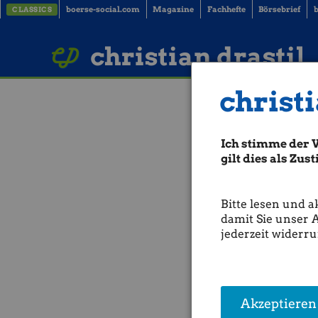
boerse-social.com
Magazine
Fachhefte
Börsebrief
b
CLASSICS
LinkedIn
Imprint
BUCH BESTELLEN
christian drastil
christi
ATX-Trends: Po
Ich stimme der 
Aus den Morning News der 
Wiener Aktienmarkt sich am 
gilt dies als Zu
schloss der österreichisch
Zuletzt hatte die vage Hof
oben getrieben. Der marktb
Bitte lesen und a
2.360,24 Zähler. Dem Hande
damit Sie unser 
jederzeit widerru
Mit Blick auf die heimische
in Südostpolen. Das Auftra
Die Aktien des Baukonzerns
für die Anteile der Bawag -B
auf 115,0 Euro angehoben. 
unverändert bei 111,3 Euro
Akzeptieren
53,0 Euro angehoben und di