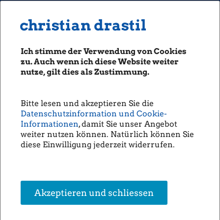
MENU
Seiten: 0 heute/
christian drastil
christian drastil
CLASSICS
boerse-social.com
Ich stimme der Verwendung von Cookies
Magazine
zu. Auch wenn ich diese Website weiter
Fachhefte
nutze, gilt dies als Zustimmung.
Börsebrief
boersegeschichte.at
Bitte lesen und akzeptieren Sie die
sportgeschichte.at
Datenschutzinformation und Cookie-
photaq.com
Informationen
, damit Sie unser Angebot
weiter nutzen können. Natürlich können Sie
openingbell.eu
diese Einwilligung jederzeit widerrufen.
AUDIO
Die Homepage
unsere Podcasts
Akzeptieren und schliessen
unsere Musik