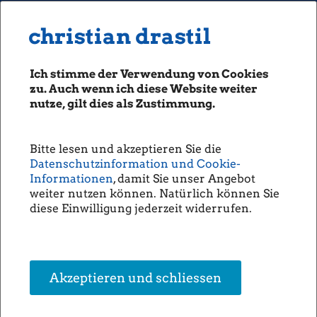
MENU
Seiten: 0 heute/
christian drastil
christian drastil
CLASSICS
boerse-social.com
Ich stimme der Verwendung von Cookies
Magazine
zu. Auch wenn ich diese Website weiter
Fachhefte
nutze, gilt dies als Zustimmung.
Börsebrief
boersegeschichte.at
Bitte lesen und akzeptieren Sie die
sportgeschichte.at
Datenschutzinformation und Cookie-
photaq.com
Informationen
, damit Sie unser Angebot
weiter nutzen können. Natürlich können Sie
openingbell.eu
diese Einwilligung jederzeit widerrufen.
AUDIO
Die Homepage
unsere Podcasts
Akzeptieren und schliessen
unsere Musik