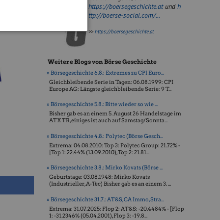
https://boersegeschichte.at
und
h
ttp://boerse-social.com/...
>>
https://boersegeschichte.at
Weitere Blogs von Börse Geschichte
» Börsegeschichte 6.8.: Extremes zu CPI Euro...
Gleichbleibende Serie in Tagen: 06.08.1999: CPI
Europe AG: Längste gleichbleibende Serie: 9 T...
» Börsegeschichte 5.8.: Bitte wieder so wie ...
Bisher gab es an einem 5. August 26 Handelstage im
ATX TR, einiges ist auch auf Samstag/Sonnta...
» Börsegeschichte 4.8.: Polytec (Börse Gesch...
Extrema: 04.08.2010: Top 3: Polytec Group: 21.72% -
[Top 1: 22.44% (13.09.2010), Top 2: 21.81...
» Börsegeschichte 3.8.: Mirko Kovats (Börse ...
Geburtstage: 03.08.1948: Mirko Kovats
(Industrieller, A-Tec) Bisher gab es an einem 3. ...
» Börsegeschichte 31.7.: AT&S, CA Immo, Stra...
Extrema: 31.07.2025: Flop 2: AT&S: -20.4484% - [Flop
1: -31.2346% (05.04.2001), Flop 3: -19.8...