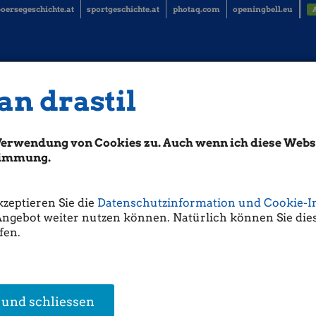
oersegeschichte.at
sportgeschichte.at
photaq.com
openingbell.eu
an drastil
e 3.6.: Bitte wieder so wie 2020 (Bör
BörseGeschichte)
Verwendung von Cookies zu. Auch wenn ich diese Websi
stimmung.
uni 24 Handelstage
im ATX TR, einiges ist auch auf Samstag/Sonntag gefal
rmance
am 03.06. beträgt
0,18%
. Der beste 03.06. fand im Jahr 2020 mit
2
Jahr 2009 mit
-1,98%
. Im Vorjahr lag der ATX TR am 03.06. so:
0,00%
.
kzeptieren Sie die
Datenschutzinformation und Cookie-I
ichte für den
http://www.boerse-social.com/gabb
vom 03.06.)
Angebot weiter nutzen können. Natürlich können Sie dies
fen.
 und schliessen