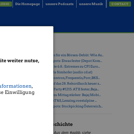
Die Homepage
unsere Podcasts
unsere Musik
AUDIO
CONTACT
se
Latest Blogs
» Zehn Vokabeln für ein Börsen-Debüt: Wie As...
te weiter nutze,
» Österreich-Depots: Etwas fester (Depot Kom...
» Börsegeschichte 6.8.: Extremes zu CPI Euro...
len. Die
» Nachlese: Linda Simhofer (audio cd.at)
,50%
statt,
» PIR-News zu Kontron, Frequentis, Porr, BKS...
» ATX steuert auf das 28. Rekordhoch heuer z...
nformationen
,
» Wiener Börse Party #1215: ATX fester, Baja...
e Einwilligung
» Wiener Börse zu Mittag stärker: Bajaj Mobi...
» ATX-Trends: AT&S, Lenzing, voestalpine ...
» Österreich-Depots: Stockpicking Österreich...
Börse Geschichte
Aus dem #gabb, siehe