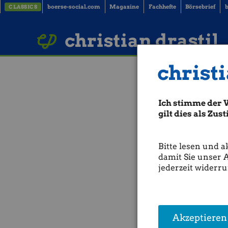
boerse-social.com
Magazine
Fachhefte
Börsebrief
b
CLASSICS
LinkedIn
Imprint
BUCH BESTELLEN
christian drastil
christi
Börsegeschicht
Geschichte) (
Ich stimme der 
gilt dies als Zu
Bisher gab es an einem
3. J
ATX TR-Durchschnittsperfo
der schlechteste 03.06. im 
Bitte lesen und a
(Der Input von Börse Gesch
damit Sie unser 
jederzeit widerru
(03.06.2026)
Akzeptieren