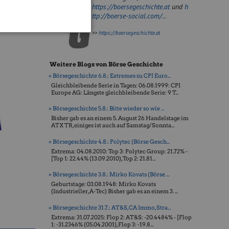
https://boersegeschichte.at
und
h
ttp://boerse-social.com/...
>>
https://boersegeschichte.at
Weitere Blogs von Börse Geschichte
» Börsegeschichte 6.8.: Extremes zu CPI Euro...
Gleichbleibende Serie in Tagen: 06.08.1999: CPI
Europe AG: Längste gleichbleibende Serie: 9 T...
» Börsegeschichte 5.8.: Bitte wieder so wie ...
Bisher gab es an einem 5. August 26 Handelstage im
ATX TR, einiges ist auch auf Samstag/Sonnta...
» Börsegeschichte 4.8.: Polytec (Börse Gesch...
Extrema: 04.08.2010: Top 3: Polytec Group: 21.72% -
[Top 1: 22.44% (13.09.2010), Top 2: 21.81...
» Börsegeschichte 3.8.: Mirko Kovats (Börse ...
Geburtstage: 03.08.1948: Mirko Kovats
(Industrieller, A-Tec) Bisher gab es an einem 3. ...
» Börsegeschichte 31.7.: AT&S, CA Immo, Stra...
Extrema: 31.07.2025: Flop 2: AT&S: -20.4484% - [Flop
1: -31.2346% (05.04.2001), Flop 3: -19.8...