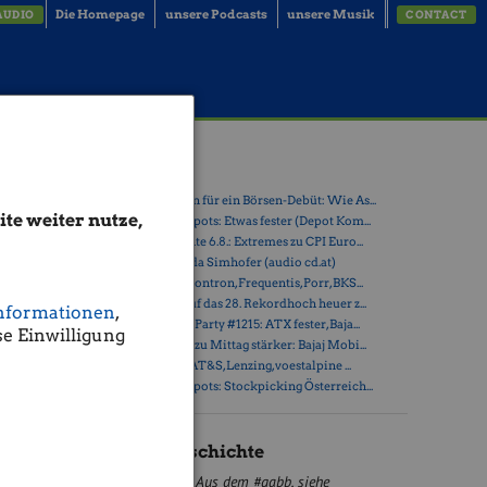
Die Homepage
unsere Podcasts
unsere Musik
AUDIO
CONTACT
lity
Latest Blogs
» Zehn Vokabeln für ein Börsen-Debüt: Wie As...
te weiter nutze,
» Österreich-Depots: Etwas fester (Depot Kom...
» Börsegeschichte 6.8.: Extremes zu CPI Euro...
» Nachlese: Linda Simhofer (audio cd.at)
» PIR-News zu Kontron, Frequentis, Porr, BKS...
» ATX steuert auf das 28. Rekordhoch heuer z...
nformationen
,
» Wiener Börse Party #1215: ATX fester, Baja...
e Einwilligung
llen. Die
» Wiener Börse zu Mittag stärker: Bajaj Mobi...
,99%
statt,
» ATX-Trends: AT&S, Lenzing, voestalpine ...
» Österreich-Depots: Stockpicking Österreich...
Börse Geschichte
Aus dem #gabb, siehe