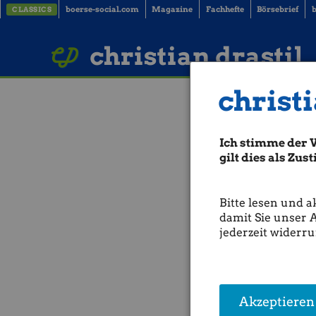
boerse-social.com
Magazine
Fachhefte
Börsebrief
b
CLASSICS
LinkedIn
Imprint
BUCH BESTELLEN
christian drastil
christi
Börsegeschich
Porr (Börse G
Ich stimme der 
gilt dies als Zu
IPOs:
14.05.1990:
Burgenland Hol
14.05.2019:
Frequentis:
Freq
Bitte lesen und a
Extrema:
damit Sie unser 
14.05.2007: Top 3:
Porr:
25.
jederzeit widerru
Bisher gab es an einem
14.
ATX TR-Durchschnittsperfo
der schlechteste 14.05. im 
(Der Input von Börse Gesch
Akzeptieren