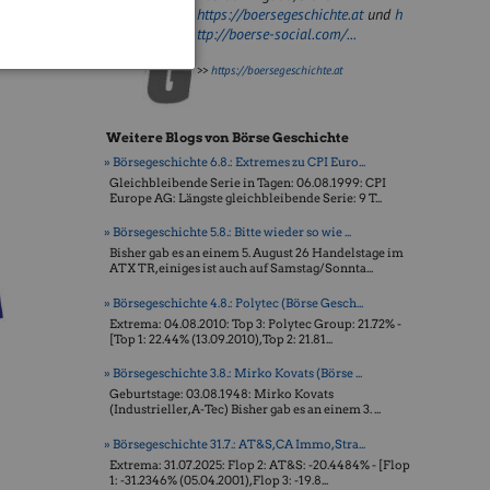
https://boersegeschichte.at
und
h
ttp://boerse-social.com/...
>>
https://boersegeschichte.at
Weitere Blogs von Börse Geschichte
» Börsegeschichte 6.8.: Extremes zu CPI Euro...
Gleichbleibende Serie in Tagen: 06.08.1999: CPI
Europe AG: Längste gleichbleibende Serie: 9 T...
» Börsegeschichte 5.8.: Bitte wieder so wie ...
Bisher gab es an einem 5. August 26 Handelstage im
ATX TR, einiges ist auch auf Samstag/Sonnta...
» Börsegeschichte 4.8.: Polytec (Börse Gesch...
Extrema: 04.08.2010: Top 3: Polytec Group: 21.72% -
[Top 1: 22.44% (13.09.2010), Top 2: 21.81...
» Börsegeschichte 3.8.: Mirko Kovats (Börse ...
Geburtstage: 03.08.1948: Mirko Kovats
(Industrieller, A-Tec) Bisher gab es an einem 3. ...
» Börsegeschichte 31.7.: AT&S, CA Immo, Stra...
Extrema: 31.07.2025: Flop 2: AT&S: -20.4484% - [Flop
1: -31.2346% (05.04.2001), Flop 3: -19.8...